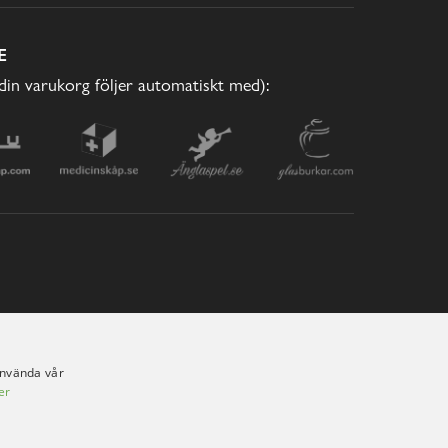
E
(din varukorg följer automatiskt med):
använda vår
er