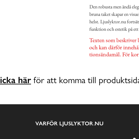
Den robusta men ändå eleg
bruna taket skapar en visu
helst. Ljuslyktor.nu fortsä
funktion och estetik på ett 
icka här
för att komma till produktsid
VARFÖR LJUSLYKTOR.NU