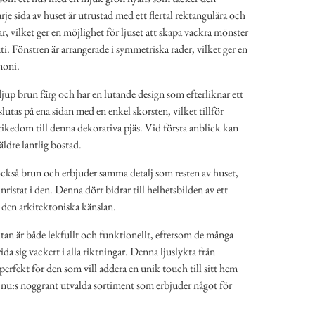
je sida av huset är utrustad med ett flertal rektangulära och
, vilket ger en möjlighet för ljuset att skapa vackra mönster
uti. Fönstren är arrangerade i symmetriska rader, vilket ger en
moni.
 djup brun färg och har en lutande design som efterliknar ett
slutas på ena sidan med en enkel skorsten, vilket tillför
ljrikedom till denna dekorativa pjäs. Vid första anblick kan
äldre lantlig bostad.
 också brun och erbjuder samma detalj som resten av huset,
nristat i den. Denna dörr bidrar till helhetsbilden av ett
 den arkitektoniska känslan.
tan är både lekfullt och funktionellt, eftersom de många
ida sig vackert i alla riktningar. Denna ljuslykta från
erfekt för den som vill addera en unik touch till sitt hem
r.nu:s noggrant utvalda sortiment som erbjuder något för