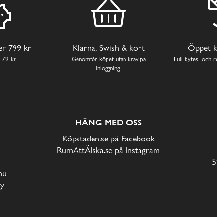
ver 799 kr
Klarna, Swish & kort
Öppet k
 79 kr.
Genomför köpet utan krav på
Full bytes- och re
inloggning.
HÄNG MED OSS
Köpstaden.se på Facebook
RumAttÄlska.se på Instagram
5
nu
cy