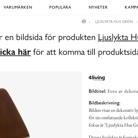
VARUMÄRKEN
POPULÄRA
NYHETER
KAMPA
LJUSLYKTA HUS GRÖN
r en bildsida för produkten
Ljuslykta 
icka här
för att komma till produktsid
Foto av dekora
Bildtitel:
Bildbeskrivning:
Bilden visar en dekorativ l
för sin omfattande kollekt
fokus är "Ljuslykta Hus G
Denna ljuslykta är formad