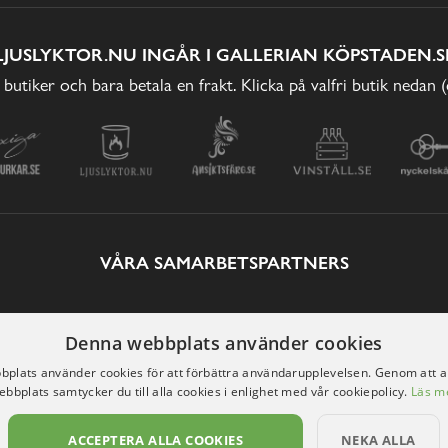
LJUSLYKTOR.NU INGÅR I GALLERIAN KÖPSTADEN.S
 butiker och bara betala en frakt. Klicka på valfri butik nedan 
VÅRA SAMARBETSPARTNERS
Denna webbplats använder cookies
plats använder cookies för att förbättra användarupplevelsen. Genom att 
ebbplats samtycker du till alla cookies i enlighet med vår cookiepolicy.
Läs m
ACCEPTERA ALLA COOKIES
NEKA ALLA