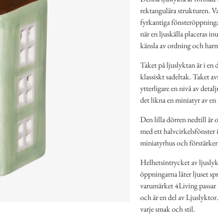
rektangulära strukturen. Var
fyrkantiga fönsteröppningar
när en ljuskälla placeras in
känsla av ordning och har
Taket på ljuslyktan är i en
klassiskt sadeltak. Taket av
ytterligare en nivå av deta
det likna en miniatyr av en 
Den lilla dörren nedtill är
med ett halvcirkelsfönster i
miniatyrhus och förstärker
Helhetsintrycket av ljuslyk
öppningarna låter ljuset spr
varumärket 4Living passar p
och är en del av Ljuslykto
varje smak och stil.