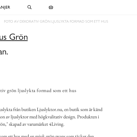
NJER
FOTO AV DEKORATIV GRÖN LJUSLYKTA FORMAD SOM ETT HUS
Hus Grön
an.
tiv grön ljuslykta formad som ett hus
juslykta från butiken Ljuslyktor.nu, en butik som är känd
ion av ljuslyktor med högkvalitativ design. Produkten i
rön," skapad av varumärket 4Living.
 som ett hus med en mjuk grön nyans som täcker den