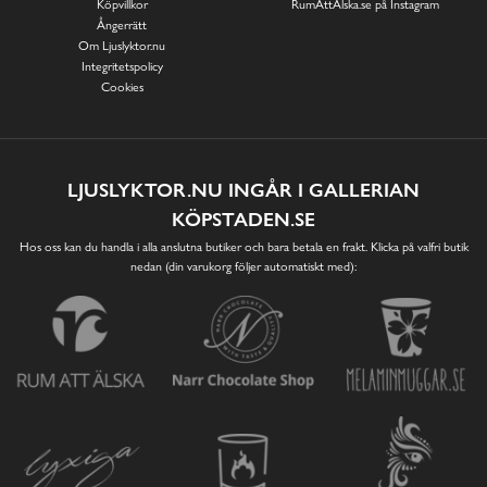
Köpvillkor
RumAttÄlska.se på Instagram
Ångerrätt
Om Ljuslyktor.nu
Integritetspolicy
Cookies
LJUSLYKTOR.NU INGÅR I GALLERIAN
KÖPSTADEN.SE
Hos oss kan du handla i alla anslutna butiker och bara betala en frakt. Klicka på valfri butik
nedan (din varukorg följer automatiskt med):