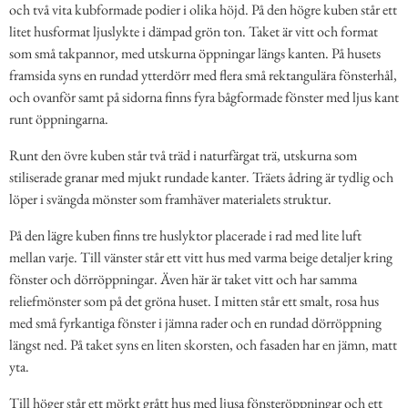
och två vita kubformade podier i olika höjd. På den högre kuben står ett
litet husformat ljuslykte i dämpad grön ton. Taket är vitt och format
som små takpannor, med utskurna öppningar längs kanten. På husets
framsida syns en rundad ytterdörr med flera små rektangulära fönsterhål,
och ovanför samt på sidorna finns fyra bågformade fönster med ljus kant
runt öppningarna.
Runt den övre kuben står två träd i naturfärgat trä, utskurna som
stiliserade granar med mjukt rundade kanter. Träets ådring är tydlig och
löper i svängda mönster som framhäver materialets struktur.
På den lägre kuben finns tre huslyktor placerade i rad med lite luft
mellan varje. Till vänster står ett vitt hus med varma beige detaljer kring
fönster och dörröppningar. Även här är taket vitt och har samma
reliefmönster som på det gröna huset. I mitten står ett smalt, rosa hus
med små fyrkantiga fönster i jämna rader och en rundad dörröppning
längst ned. På taket syns en liten skorsten, och fasaden har en jämn, matt
yta.
Till höger står ett mörkt grått hus med ljusa fönsteröppningar och ett