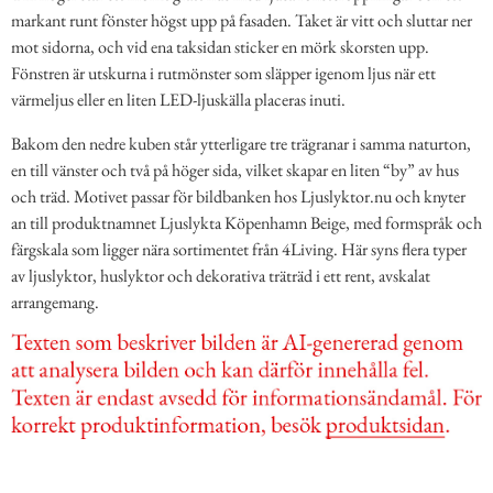
markant runt fönster högst upp på fasaden. Taket är vitt och sluttar ner
mot sidorna, och vid ena taksidan sticker en mörk skorsten upp.
Fönstren är utskurna i rutmönster som släpper igenom ljus när ett
värmeljus eller en liten LED-ljuskälla placeras inuti.
Bakom den nedre kuben står ytterligare tre trägranar i samma naturton,
en till vänster och två på höger sida, vilket skapar en liten “by” av hus
och träd. Motivet passar för bildbanken hos Ljuslyktor.nu och knyter
an till produktnamnet Ljuslykta Köpenhamn Beige, med formspråk och
färgskala som ligger nära sortimentet från 4Living. Här syns flera typer
av ljuslyktor, huslyktor och dekorativa träträd i ett rent, avskalat
arrangemang.