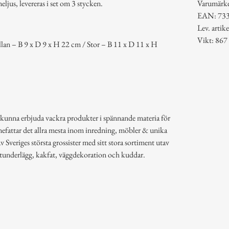
eljus, levereras i set om 3 stycken.
Varumärk
EAN: 73
Lev. arti
Vikt: 867
lan – B 9 x D 9 x H 22 cm / Stor – B 11 x D 11 x H
 kunna erbjuda vackra produkter i spännande materia för
efattar det allra mesta inom inredning, möbler & unika
 Sveriges största grossister med sitt stora sortiment utav
rytunderlägg, kakfat, väggdekoration och kuddar.