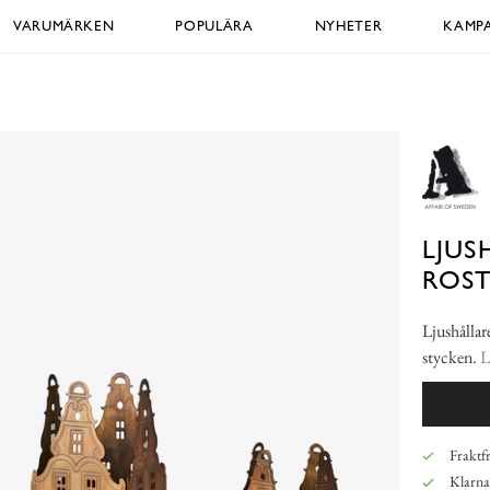
VARUMÄRKEN
POPULÄRA
NYHETER
KAMPA
LJUS
ROST
Ljushållare
stycken.
L
Fraktfr
Klarna,