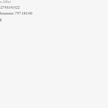
e:
Affari
32793191522
kelnummer: 797-182-00
 g