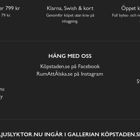
ver 799 kr
Klarna, Swish & kort
Öppet k
 79 kr.
Genomför köpet utan krav på
Full bytes- och re
inloggning.
HÄNG MED OSS
Köpstaden.se på Facebook
RumAttÄlska.se på Instagram
5
nu
cy
LJUSLYKTOR.NU INGÅR I GALLERIAN KÖPSTADEN.S