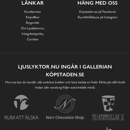
LÄNKAR
HÄNG MED OSS
Kundservice
Köpstaden.se på Facebook
Köpvillkor
RumAttÄlska.se på Instagram
Ångerrätt
Om Ljuslyktor.nu
Integritetspolicy
Cookies
LJUSLYKTOR.NU INGÅR I GALLERIAN
KÖPSTADEN.SE
Hos oss kan du handla i alla anslutna butiker och bara betala en frakt. Klicka på valfri butik
nedan (din varukorg följer automatiskt med):