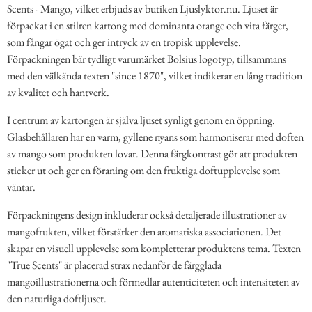
Scents - Mango, vilket erbjuds av butiken Ljuslyktor.nu. Ljuset är
förpackat i en stilren kartong med dominanta orange och vita färger,
som fångar ögat och ger intryck av en tropisk upplevelse.
Förpackningen bär tydligt varumärket Bolsius logotyp, tillsammans
med den välkända texten "since 1870", vilket indikerar en lång tradition
av kvalitet och hantverk.
I centrum av kartongen är själva ljuset synligt genom en öppning.
Glasbehållaren har en varm, gyllene nyans som harmoniserar med doften
av mango som produkten lovar. Denna färgkontrast gör att produkten
sticker ut och ger en föraning om den fruktiga doftupplevelse som
väntar.
Förpackningens design inkluderar också detaljerade illustrationer av
mangofrukten, vilket förstärker den aromatiska associationen. Det
skapar en visuell upplevelse som kompletterar produktens tema. Texten
"True Scents" är placerad strax nedanför de färgglada
mangoillustrationerna och förmedlar autenticiteten och intensiteten av
den naturliga doftljuset.