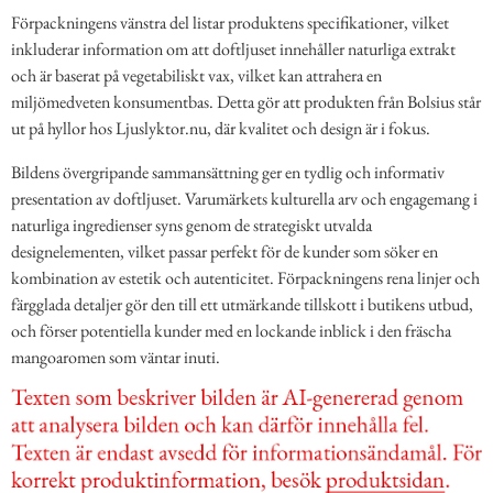
Förpackningens vänstra del listar produktens specifikationer, vilket
inkluderar information om att doftljuset innehåller naturliga extrakt
och är baserat på vegetabiliskt vax, vilket kan attrahera en
miljömedveten konsumentbas. Detta gör att produkten från Bolsius står
ut på hyllor hos Ljuslyktor.nu, där kvalitet och design är i fokus.
Bildens övergripande sammansättning ger en tydlig och informativ
presentation av doftljuset. Varumärkets kulturella arv och engagemang i
naturliga ingredienser syns genom de strategiskt utvalda
designelementen, vilket passar perfekt för de kunder som söker en
kombination av estetik och autenticitet. Förpackningens rena linjer och
färgglada detaljer gör den till ett utmärkande tillskott i butikens utbud,
och förser potentiella kunder med en lockande inblick i den fräscha
mangoaromen som väntar inuti.