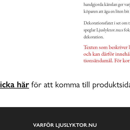
handgjorda känslan ger varj
köparen att äga en liten bit
Dekorationsfatet i set om 
speglar Ljuslyktor.nu:s fok
dekoration.
icka här
för att komma till produktsid
VARFÖR LJUSLYKTOR.NU