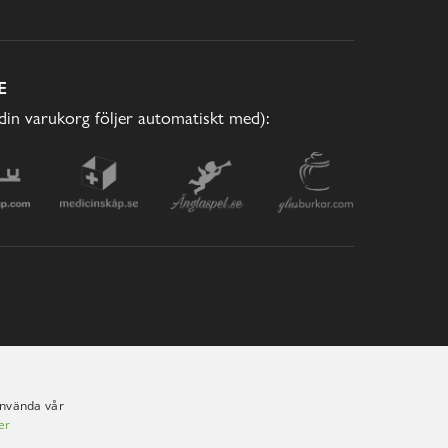
E
(din varukorg följer automatiskt med):
använda vår
er