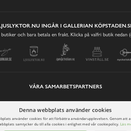
LJUSLYKTOR.NU INGÅR I GALLERIAN KÖPSTADEN.S
 butiker och bara betala en frakt. Klicka på valfri butik nedan 
VÅRA SAMARBETSPARTNERS
Denna webbplats använder cookies
plats använder cookies för att förbättra användarupplevelsen. Genom att 
ebbplats samtycker du till alla cookies i enlighet med vår cookiepolicy.
Läs m