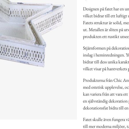
Designen på fatet har en u
vilket bidrar till ett luftig
Fatets struktur är solid, m
ut. Metallen är sliten på ut
produkten ett rustikt utse
Stjärnformen på dekorationsf
inslag i heminredningen. Yt
bidrar till dess unika kara
vilket visar på hantverkets 
Produkterna från Chic Anti
med estetisk upplevelse, o
kan variera från att vara et
en självständig dekoration 
dekorationsfat bidra till e
Fatet skulle även fungera v
till mer moderna miljöer, t