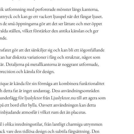
nik utformning med perforerade mönster längs kanterna,
t uttryck och kan ge ett vackert ljusspel när det fångar ljuset.
en de små öppningarna gör att det ser lättare och mer öppet
valda ställen, vilket förstärker den antika känslan och ger
ende.
atet gör att det särskiljer sig och kan bli ett iögonfallande
an har diskreta variationer i färg och struktur, något som
ktär. Detaljerna på metallkanterna är noggrant utformade,
precision och känsla för design.
que är kända för sin förmåga att kombinera funktionalitet
ch detta fat är inget undantag. Dess användningsområden
t underlägg för ljuslyktor från Ljuslyktor.nu till att agera som
på ett bord eller hylla. Oavsett användningen kan detta
n inbjudande atmosfär i vilket rum det än placeras.
äl i olika inredningsstilar, från lantligt charmiga utrymmen
ack vare dess tidlösa design och subtila färgsättning. Den