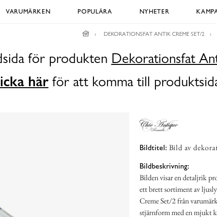
VARUMÄRKEN
POPULÄRA
NYHETER
KAMPA
DEKORATIONSFAT ANTIK CREME SET/2
ldsida för produkten
Dekorationsfat An
icka här
för att komma till produktsid
Bild av dekora
Bildtitel:
Bildbeskrivning:
Bilden visar en detaljrik p
ett brett sortiment av lju
Creme Set/2 från varumärke
stjärnform med en mjukt krä