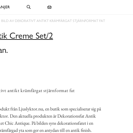
NJER
BILD AV DEKORATIVT ANTIKT KRÄMFÄRGAT STJÄRNFORMAT FAT
tik Creme Set/2
an.
tivt antikt krämfärgat stjärnformat fat
rodukt från Ljuslyktor.nu, en butik som specialiserar sig på
slyktor. Den aktuella produkten är Dekorationsfat Antik
t Chic Antique. På bilden syns dekorationsfatet i en
mfärgad yta som ger en antydan till en antik finish.