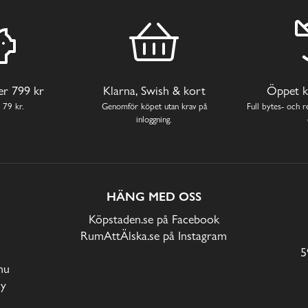
ver 799 kr
Klarna, Swish & kort
Öppet k
 79 kr.
Genomför köpet utan krav på
Full bytes- och re
inloggning.
HÄNG MED OSS
Köpstaden.se på Facebook
RumAttÄlska.se på Instagram
5
nu
cy