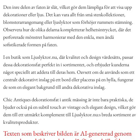
Den inre delen av faten är slät, vilket gör dem lämpliga för att visa upp
dekorationer eller ljus. Det kan vara allt från små stenkollektioner,
blomsterarrangemang eller ljuslyktor som förhöjer rummets stämning.
Observera hur de olika delarna kompletterar helhetsintrycket, där det
perforerade mönstret harmonierar med den enkla, men ändå
sofistikerade formen på faten.
I en butik som Ljuslyktor.nu, där kvalitet och design värdesätts, passar
dessa dekorationsfat perfekt in i sortimentet, och erbjuder kunderna
något speciellt att addera till deras hem. Oavsett om de används som ett
centralt dekorativt inslag på ett bord eller placeras på en hylla, fungerar
de som en elegant bakgrund till andra dekorativa inslag.
Chic Antiques dekorationsfat i antik mässing är inte bara praktiska, de
bjuder också på en subtil touch av vintage och elegant design, vilket gör
dem till ett utmärkt komplement till Ljuslyktor.nu:s breda sortiment av
kvalitetsprodukter.