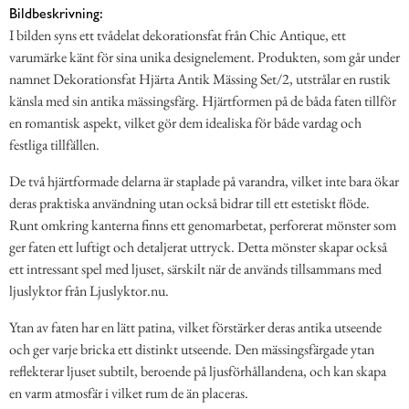
Bildbeskrivning:
I bilden syns ett tvådelat dekorationsfat från Chic Antique, ett
varumärke känt för sina unika designelement. Produkten, som går under
namnet Dekorationsfat Hjärta Antik Mässing Set/2, utstrålar en rustik
känsla med sin antika mässingsfärg. Hjärtformen på de båda faten tillför
en romantisk aspekt, vilket gör dem idealiska för både vardag och
festliga tillfällen.
De två hjärtformade delarna är staplade på varandra, vilket inte bara ökar
deras praktiska användning utan också bidrar till ett estetiskt flöde.
Runt omkring kanterna finns ett genomarbetat, perforerat mönster som
ger faten ett luftigt och detaljerat uttryck. Detta mönster skapar också
ett intressant spel med ljuset, särskilt när de används tillsammans med
ljuslyktor från Ljuslyktor.nu.
Ytan av faten har en lätt patina, vilket förstärker deras antika utseende
och ger varje bricka ett distinkt utseende. Den mässingsfärgade ytan
reflekterar ljuset subtilt, beroende på ljusförhållandena, och kan skapa
en varm atmosfär i vilket rum de än placeras.