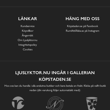
LÄNKAR
HÄNG MED OSS
Kundservice
Köpstaden.se på Facebook
Köpvillkor
RumAttÄlska.se på Instagram
Ångerrätt
Om Ljuslyktor.nu
Integritetspolicy
Cookies
LJUSLYKTOR.NU INGÅR I GALLERIAN
KÖPSTADEN.SE
Hos oss kan du handla i alla anslutna butiker och bara betala en frakt. Klicka på valfri butik
nedan (din varukorg följer automatiskt med):