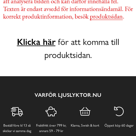
Klicka här
för att komma till
produktsidan.
VARFÖR LJUSLYKTOR.NU
Beställ före kl 13 så
Fraktfritt över 799 kr,
Klarna, Swish & kort
Öppet köp 60 dagar
skickar vi samma dag
annars 59 - 79 kr