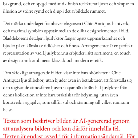
bakgrund, och en spegel med antik finish reflekterar ljuset och skapar en
illusion av större rymd och djup i det avbildade rummet.
Det mörka underlaget framhäver elegansen i Chic Antiques hantverk,
och maximal symbios uppstår mellan de olika designelementen i bild.
Bladdekorens detaljer i ljuslyktor fångar ögats uppmärksamhet och
bjuder på en känsla av tidlöshet och finess. Arrangementet är en perfekt
representation av vad Ljuslyktor.nu erbjuder i sitt sortiment; en touch
av design som kombinerar klassisk och modern estetik.
Den skickligt arrangerade bilden visar inte bara skönheten i Chic
Antiques ljustillbehör, utan bjuder även in betraktaren att föreställa sig
den rogivande atmosfären ljusen skapar när de tänds. Ljuslyktor från
denna kollektion är inte bara praktiska för belysning, utan även
konstverk i sig själva, som tillför stil och stämning till vilket rum som
helst.