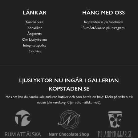
LÄNKAR
HÄNG MED OSS
Kundservice
Köpstaden.se på Facebook
Köpvillkor
RumAttÄlska.se på Instagram
Ångerrätt
Om Ljuslyktor.nu
Integritetspolicy
Cookies
LJUSLYKTOR.NU INGÅR I GALLERIAN
KÖPSTADEN.SE
Hos oss kan du handla i alla anslutna butiker och bara betala en frakt. Klicka på valfri butik
nedan (din varukorg följer automatiskt med):