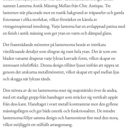
namnet Lanterna Antik Mässing Mellan från Chic Antique. Tre
lanternor står placerade mot en rustik bakgrund av träpaneler och gamla
fotoramar i olika storlekar, vilket förstärker en känsla av
vintageinspirerad inredning. Varje lanterna har en avslappnad patina med
en finish i antik mässing som ger ytan en varm och dämpad glans.
Det framträdande mönstret på lanternorna består av intrikata
växtliknande detaljer som slingrar sig runt hela ytan. Det är som om
bladen varsamt draperar varje lyktas kurvade form, vilket skapar en
intressant reliefeffekt. Denna design tillåter ljuset inifrån att sippra ut
genom det utskurna metallmönstret, vilket skapar ett spel mellan ljus
och skugga när lyktan tänds.
Den största av de tre lanternorna reser sig majestätiskt över de andra,
med ett stadigt grepp från handtaget som sträcker sig vertikalt uppåt
från dess kant. Handtaget i svart metall kontrasterar mot den gyllene
mässingsfärgen och ger både estetik och funktionalitet. De mindre
lanternorna följer samma design och harmonierar fint med den stora,
vilket möjliggör ett stilfullt arrangemang.