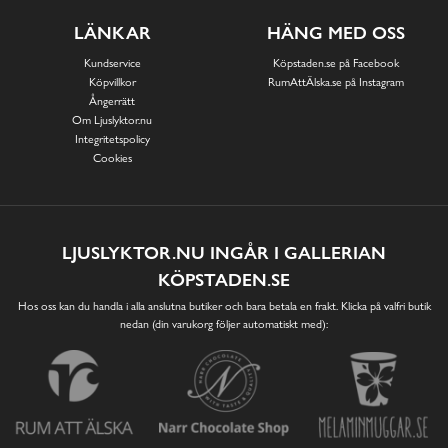
LÄNKAR
HÄNG MED OSS
Kundservice
Köpstaden.se på Facebook
Köpvillkor
RumAttÄlska.se på Instagram
Ångerrätt
Om Ljuslyktor.nu
Integritetspolicy
Cookies
LJUSLYKTOR.NU INGÅR I GALLERIAN
KÖPSTADEN.SE
Hos oss kan du handla i alla anslutna butiker och bara betala en frakt. Klicka på valfri butik
nedan (din varukorg följer automatiskt med):