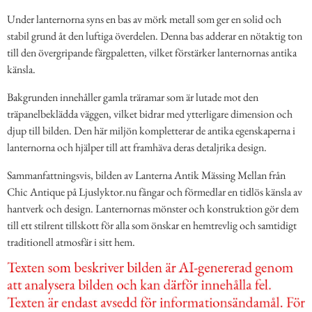
Under lanternorna syns en bas av mörk metall som ger en solid och
stabil grund åt den luftiga överdelen. Denna bas adderar en nötaktig ton
till den övergripande färgpaletten, vilket förstärker lanternornas antika
känsla.
Bakgrunden innehåller gamla träramar som är lutade mot den
träpanelbeklädda väggen, vilket bidrar med ytterligare dimension och
djup till bilden. Den här miljön kompletterar de antika egenskaperna i
lanternorna och hjälper till att framhäva deras detaljrika design.
Sammanfattningsvis, bilden av Lanterna Antik Mässing Mellan från
Chic Antique på Ljuslyktor.nu fångar och förmedlar en tidlös känsla av
hantverk och design. Lanternornas mönster och konstruktion gör dem
till ett stilrent tillskott för alla som önskar en hemtrevlig och samtidigt
traditionell atmosfär i sitt hem.