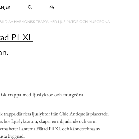
NJER
BILD AV HARMONISK TRAPPA MED LJUSLYKTOR OCH MURGRÖNA
tad Pil XL
an.
isk trappa med ljuslyktor och murgröna
k trappa där flera ljuslyktor från Chic Antique är placerade.
as hos Ljuslyktor.nu, skapar en inbjudande och varm
erna heter Lanterna Flätad Pil XL och kännetecknas av
usta byggnad.