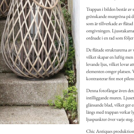
Trappan i bilden består av s
grönskande murgröna på de
som är tillverkade av flätad
omgivningen. Ljusstakarnas 
ordnade i en rad som följer
De flätade strukturerna av 
vilket skapar en luftig men 
levande ljus, vilket lovar a
elementen omger platsen. Va
kontrasterar fint mot pilen
Denna fotofångar även deta
intilliggande muren. Ljuse
glänsande blad, vilket ger e
längs med trappan verkar l
ljuspunkter över varje steg.
Chic Antiques produktion a