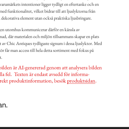
arumärkets intentioner ligger tydligt en eftertanke och en
d funktionalitet, vilket bidrar till att ljuslyktorna från
a dekorativa element utan också praktiska ljusbringare.
gen utomhus kommunicerar därför en känsla av
d, där materialen och miljön tillsammans skapar en plats
tt av Chic Antiques tydligaste signum i dessa ljuslyktor. Med
r får man access till hela detta sortiment med fokus på
t.
an.