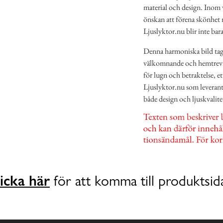
material och design. Inom v
önskan att förena skönhet me
Ljuslyktor.nu blir inte bar
Denna harmoniska bild ta
välkomnande och hemtrevna
för lugn och betraktelse, e
Ljuslyktor.nu som leverantö
både design och ljuskvalite
icka här
för att komma till produktsid