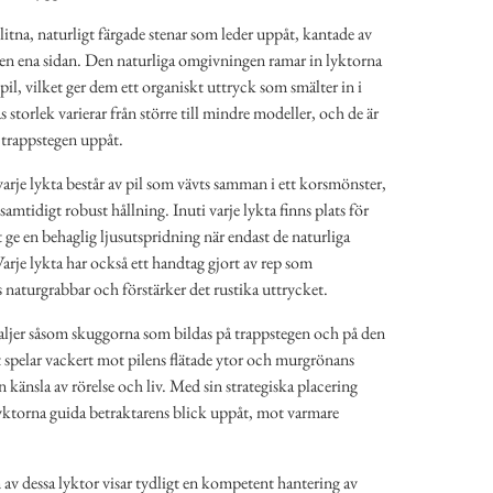
litna, naturligt färgade stenar som leder uppåt, kantade av
n ena sidan. Den naturliga omgivningen ramar in lyktorna
 pil, vilket ger dem ett organiskt uttryck som smälter in i
storlek varierar från större till mindre modeller, och de är
 trappstegen uppåt.
varje lykta består av pil som vävts samman i ett korsmönster,
samtidigt robust hållning. Inuti varje lykta finns plats för
tt ge en behaglig ljusutspridning när endast de naturliga
rje lykta har också ett handtag gjort av rep som
s naturgrabbar och förstärker det rustika uttrycket.
ljer såsom skuggorna som bildas på trappstegen och på den
t spelar vackert mot pilens flätade ytor och murgrönans
n känsla av rörelse och liv. Med sin strategiska placering
yktorna guida betraktarens blick uppåt, mot varmare
v dessa lyktor visar tydligt en kompetent hantering av