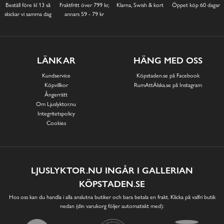
Beställ före kl 13 så
Fraktfritt över 799 kr,
Klarna, Swish & kort
Öppet köp 60 dagar
skickar vi samma dag
annars 59 - 79 kr
LÄNKAR
HÄNG MED OSS
Kundservice
Köpstaden.se på Facebook
Köpvillkor
RumAttÄlska.se på Instagram
Ångerrätt
Om Ljuslyktor.nu
Integritetspolicy
Cookies
LJUSLYKTOR.NU INGÅR I GALLERIAN
KÖPSTADEN.SE
Hos oss kan du handla i alla anslutna butiker och bara betala en frakt. Klicka på valfri butik
nedan (din varukorg följer automatiskt med):