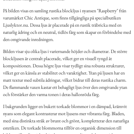
På bilden visas en samling rustika blockljus i nyansen "Raspberry" från
varumärket Chic Antique, som finns tillgängliga på specialbutiken
Ljuslyktor.nu. Dessa ljus är placerade på en rustik träbricka med en
naturlig ådring och en neutral, tidlös färg som skapar en förbindelse med
den omgivande inredningen.
Bilden visar sju olika ljus i variernande höjder och diametrar. De större
blockljusen är centralt placerade, vilket ger en visuell tyngd åt
kompositionen. Dessa högre ljus visar tydligt sina robusta strukturer,
vilket ger en känsla av stabilitet och varaktighet. Ytan på ljusen har en
matt textur med subtila ådringar, vilket bidrar till deras rustika charm.
De flammande vaxen kastar ett behagligt ljus över den omgivande ytan
och förstärker den varma tonen i deras hallonröda färg.
I bakgrunden ligger en bukett torkade blommor i en dämpad, krämvit
nyans som elegant kontrasterar mot ljusens mer vibranta färg. Bladen,
med sina distinkta stråk av brunt och grönt, kompletterar den naturliga
estetiken. De torkade blommorna tillför en organisk dimension till