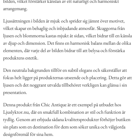
bilden, vilket förstärker känslan av ett naturligt och harmoniskt
arrangemang.
Ljussättningen i bilden är mjuk och sprider sig jämnt över motivet,
vilket skapar en behaglig och inbjudande atmosfär. Skuggorna från
ljusen och blommorna kastas mjukt åt sidan, vilket bidrar till en känsla
av djup och dimension. Det finns en harmonisk balans mellan de olika
elementen, där varje del av bilden bidrar till att belysa och förstärka
produktens estetik.
Den neutrala bakgrunden tillför en subtil elegans och säkerställer att
fokus helt ligger på produkternas utseende och placering. Detta gör att
ljusen och det noggrant utvalda tillbehöret verkligen kan glänsa i sin
presentation.
Denna produkt från Chic Antique är ett exempel på utbudet hos
Ljuslyktor.nu, där en smakfull kombination av stil och funktion är
tydlig. Genom att erbjuda sådana kvalitetsprodukter förhöjer butiken
sin plats som en destination för dem som söker unika och välgjorda
designföremål för sina hem.