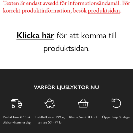
Klicka här
för att komma till
produktsidan.
VARFÖR LJUSLYKTOR.NU
Beställ före kl 13 så
Fraktfritt över 799 kr,
Klarna, Swish & kort
Öppet köp 60 dagar
skickar vi samma dag
annars 59 - 79 kr