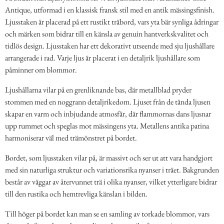
Antique, utformad i en klassisk fransk stil med en antik mässingsfinish.
Ljusstaken är placerad på ett rustikt träbord, vars yta bär synliga ådringar
och märken som bidrar till en känsla av genuin hantverkskvalitet och
tidlös design. Ljusstaken har ett dekorativt utseende med sju ljushållare
arrangerade i rad. Varje ljus är placerat i en detaljrik ljushållare som
påminner om blommor.
Ljushållarna vilar på en grenliknande bas, där metallblad pryder
stommen med en noggrann detaljrikedom. Ljuset från de tända ljusen
skapar en varm och inbjudande atmosfär, där flammornas dans ljusnar
upp rummet och speglas mot mässingens yta. Metallens antika patina
harmoniserar väl med trämönstret på bordet.
Bordet, som ljusstaken vilar på, är massivt och ser ut att vara handgjort
med sin naturliga struktur och variationsrika nyanser i träet. Bakgrunden
består av väggar av återvunnet trä i olika nyanser, vilket ytterligare bidrar
till den rustika och hemtrevliga känslan i bilden.
Till höger på bordet kan man se en samling av torkade blommor, vars