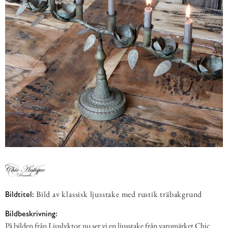
Bild av klassisk ljusstake med rustik träbakgrund
Bildtitel:
Bildbeskrivning:
På bilden från Ljuslyktor.nu ser vi en ljusstake från varumärket Chic