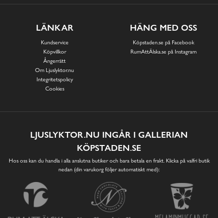
LÄNKAR
HÄNG MED OSS
Kundservice
Köpstaden.se på Facebook
Köpvillkor
RumAttÄlska.se på Instagram
Ångerrätt
Om Ljuslyktor.nu
Integritetspolicy
Cookies
LJUSLYKTOR.NU INGÅR I GALLERIAN
KÖPSTADEN.SE
Hos oss kan du handla i alla anslutna butiker och bara betala en frakt. Klicka på valfri butik
nedan (din varukorg följer automatiskt med):