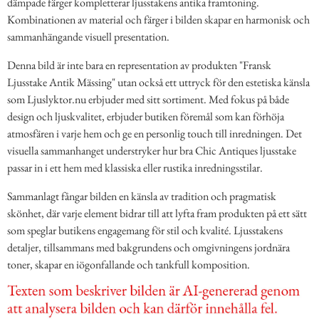
dämpade färger kompletterar ljusstakens antika framtoning.
Kombinationen av material och färger i bilden skapar en harmonisk och
sammanhängande visuell presentation.
Denna bild är inte bara en representation av produkten "Fransk
Ljusstake Antik Mässing" utan också ett uttryck för den estetiska känsla
som Ljuslyktor.nu erbjuder med sitt sortiment. Med fokus på både
design och ljuskvalitet, erbjuder butiken föremål som kan förhöja
atmosfären i varje hem och ge en personlig touch till inredningen. Det
visuella sammanhanget understryker hur bra Chic Antiques ljusstake
passar in i ett hem med klassiska eller rustika inredningsstilar.
Sammanlagt fångar bilden en känsla av tradition och pragmatisk
skönhet, där varje element bidrar till att lyfta fram produkten på ett sätt
som speglar butikens engagemang för stil och kvalité. Ljusstakens
detaljer, tillsammans med bakgrundens och omgivningens jordnära
toner, skapar en iögonfallande och tankfull komposition.