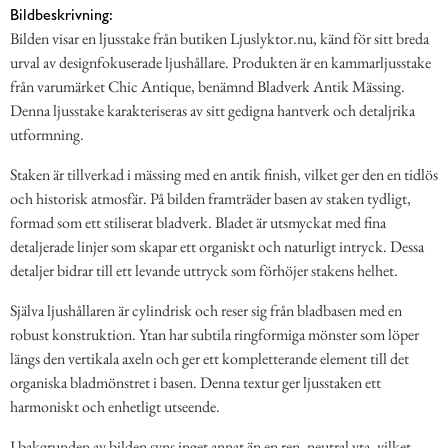
Bildbeskrivning:
Bilden visar en ljusstake från butiken Ljuslyktor.nu, känd för sitt breda
urval av designfokuserade ljushållare. Produkten är en kammarljusstake
från varumärket Chic Antique, benämnd Bladverk Antik Mässing.
Denna ljusstake karakteriseras av sitt gedigna hantverk och detaljrika
utformning.
Staken är tillverkad i mässing med en antik finish, vilket ger den en tidlös
och historisk atmosfär. På bilden framträder basen av staken tydligt,
formad som ett stiliserat bladverk. Bladet är utsmyckat med fina
detaljerade linjer som skapar ett organiskt och naturligt intryck. Dessa
detaljer bidrar till ett levande uttryck som förhöjer stakens helhet.
Själva ljushållaren är cylindrisk och reser sig från bladbasen med en
robust konstruktion. Ytan har subtila ringformiga mönster som löper
längs den vertikala axeln och ger ett kompletterande element till det
organiska bladmönstret i basen. Denna textur ger ljusstaken ett
harmoniskt och enhetligt utseende.
I bakgrunden av bilden syns inget annat än en ren, neutral yta, vilket