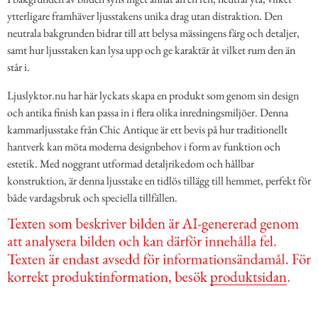
ytterligare framhäver ljusstakens unika drag utan distraktion. Den
neutrala bakgrunden bidrar till att belysa mässingens färg och detaljer,
samt hur ljusstaken kan lysa upp och ge karaktär åt vilket rum den än
står i.
Ljuslyktor.nu har här lyckats skapa en produkt som genom sin design
och antika finish kan passa in i flera olika inredningsmiljöer. Denna
kammarljusstake från Chic Antique är ett bevis på hur traditionellt
hantverk kan möta moderna designbehov i form av funktion och
estetik. Med noggrant utformad detaljrikedom och hållbar
konstruktion, är denna ljusstake en tidlös tillägg till hemmet, perfekt för
både vardagsbruk och speciella tillfällen.