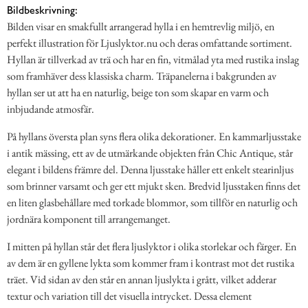
Bildbeskrivning:
Bilden visar en smakfullt arrangerad hylla i en hemtrevlig miljö, en
perfekt illustration för Ljuslyktor.nu och deras omfattande sortiment.
Hyllan är tillverkad av trä och har en fin, vitmålad yta med rustika inslag
som framhäver dess klassiska charm. Träpanelerna i bakgrunden av
hyllan ser ut att ha en naturlig, beige ton som skapar en varm och
inbjudande atmosfär.
På hyllans översta plan syns flera olika dekorationer. En kammarljusstake
i antik mässing, ett av de utmärkande objekten från Chic Antique, står
elegant i bildens främre del. Denna ljusstake håller ett enkelt stearinljus
som brinner varsamt och ger ett mjukt sken. Bredvid ljusstaken finns det
en liten glasbehållare med torkade blommor, som tillför en naturlig och
jordnära komponent till arrangemanget.
I mitten på hyllan står det flera ljuslyktor i olika storlekar och färger. En
av dem är en gyllene lykta som kommer fram i kontrast mot det rustika
träet. Vid sidan av den står en annan ljuslykta i grått, vilket adderar
textur och variation till det visuella intrycket. Dessa element