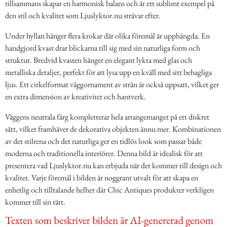
tillsammans skapar en harmonisk balans och är ett sublimt exempel på
den stil och kvalitet som Ljuslyktor.nu strävar efter.
Under hyllan hänger flera krokar där olika föremål är upphängda. En
handgjord kvast drar blickarna till sig med sin naturliga form och
struktur. Bredvid kvasten hänger en elegant lykta med glas och
metalliska detaljer, perfekt för att lysa upp en kväll med sitt behagliga
ljus. Ett cirkelformat väggornament av strån är också uppsatt, vilket ger
en extra dimension av kreativitet och hantverk.
Väggens neutrala färg kompletterar hela arrangemanget på ett diskret
sätt, vilket framhäver de dekorativa objekten ännu mer. Kombinationen
av det stilrena och det naturliga ger en tidlös look som passar både
moderna och traditionella interiörer. Denna bild är idealisk för att
presentera vad Ljuslyktor.nu kan erbjuda när det kommer till design och
kvalitet. Varje föremål i bilden är noggrant utvalt för att skapa en
enhetlig och tilltalande helhet där Chic Antiques produkter verkligen
kommer till sin rätt.