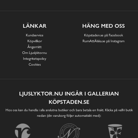
LÄNKAR
HÄNG MED OSS
Kundservice
Köpstaden.se på Facebook
Köpvillkor
RumAttÄlska.se på Instagram
Ångerrätt
Om Ljuslyktor.nu
Integritetspolicy
Cookies
LJUSLYKTOR.NU INGÅR I GALLERIAN
KÖPSTADEN.SE
Hos oss kan du handla i alla anslutna butiker och bara betala en frakt. Klicka på valfri butik
nedan (din varukorg följer automatiskt med):