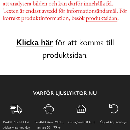
Klicka här
för att komma till
produktsidan.
VARFÖR LJUSLYKTOR.NU
Beställ före kl 13 så
Fraktfritt över 799 kr,
Klarna, Swish & kort
Öppet köp 60 dagar
skickar vi samma dag
annars 59 - 79 kr