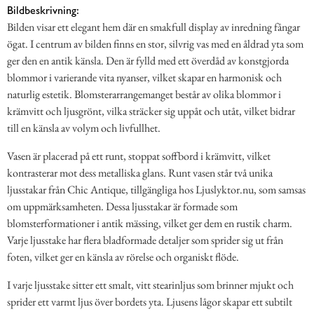
Bildbeskrivning:
Bilden visar ett elegant hem där en smakfull display av inredning fångar
ögat. I centrum av bilden finns en stor, silvrig vas med en åldrad yta som
ger den en antik känsla. Den är fylld med ett överdåd av konstgjorda
blommor i varierande vita nyanser, vilket skapar en harmonisk och
naturlig estetik. Blomsterarrangemanget består av olika blommor i
krämvitt och ljusgrönt, vilka sträcker sig uppåt och utåt, vilket bidrar
till en känsla av volym och livfullhet.
Vasen är placerad på ett runt, stoppat soffbord i krämvitt, vilket
kontrasterar mot dess metalliska glans. Runt vasen står två unika
ljusstakar från Chic Antique, tillgängliga hos Ljuslyktor.nu, som samsas
om uppmärksamheten. Dessa ljusstakar är formade som
blomsterformationer i antik mässing, vilket ger dem en rustik charm.
Varje ljusstake har flera bladformade detaljer som sprider sig ut från
foten, vilket ger en känsla av rörelse och organiskt flöde.
I varje ljusstake sitter ett smalt, vitt stearinljus som brinner mjukt och
sprider ett varmt ljus över bordets yta. Ljusens lågor skapar ett subtilt