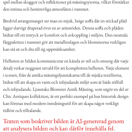
spel mellan skuggor och reflektioner på mässingsytorna, vilket förstärker
den intima och hemtrevliga atmosfären i rummet.
Bredvid arrangemanget ser man en mjuk, beige soffa där en stickad pläd
ligger slarvigt draperad över en av armstöden. Denna soffa och pläden
bidrar till ett intryck av komfort och avkoppling i miljön. Den neutrala
färgpaletten i rummet gör att metallinslagen och blommorna verkligen
kan stå ut och dra till sig uppmärksamhet.
Helheten av bilden kommunicerar en känsla av stil och omsorg där varje
detalj verkar noggrant utvald för att komplettera helheten. Varje element
i scenen, från de antika mässingsljusstakarna till de mjuka textilierna,
bidrar till att skapa en varm och inbjudande miljö som är både stilfull
och inbjudande. Ljusstake Blomster Antik Mässing, som utgör en del av
Chic Antiques kollektion, är ett perfekt exempel på hur historisk design
kan förenas med modern inredningsstil för att skapa något verkligt
tidlöst och tilltalande.