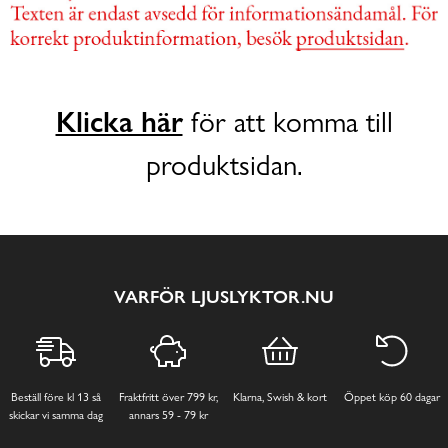
Klicka här
för att komma till
produktsidan.
VARFÖR LJUSLYKTOR.NU
Beställ före kl 13 så
Fraktfritt över 799 kr,
Klarna, Swish & kort
Öppet köp 60 dagar
skickar vi samma dag
annars 59 - 79 kr