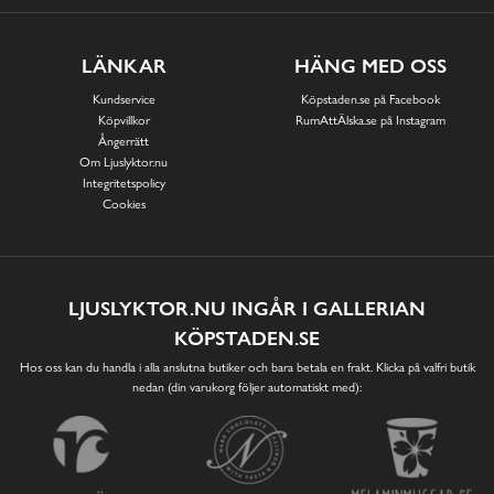
LÄNKAR
HÄNG MED OSS
Kundservice
Köpstaden.se på Facebook
Köpvillkor
RumAttÄlska.se på Instagram
Ångerrätt
Om Ljuslyktor.nu
Integritetspolicy
Cookies
LJUSLYKTOR.NU INGÅR I GALLERIAN
KÖPSTADEN.SE
Hos oss kan du handla i alla anslutna butiker och bara betala en frakt. Klicka på valfri butik
nedan (din varukorg följer automatiskt med):