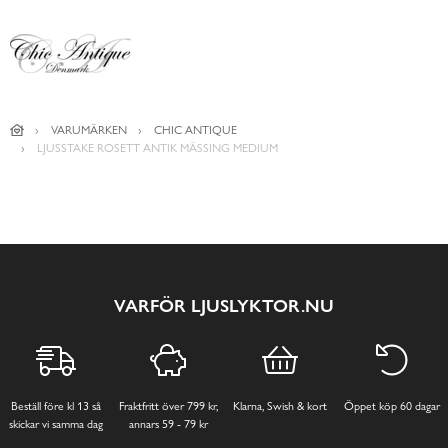
VARUMÄRKEN
CHIC ANTIQUE
LJUSSTAKE ROSETT ANTIK MÄSSING MEDIUM
VARFÖR LJUSLYKTOR.NU
Beställ före kl 13 så
Fraktfritt över 799 kr,
Klarna, Swish & kort
Öppet köp 60 dagar
skickar vi samma dag
annars 59 - 79 kr