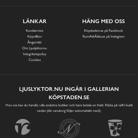
LÄNKAR
HÄNG MED OSS
Kundservice
Köpstaden.se på Facebook
Köpvillkor
RumAttÄlska.se på Instagram
Ångerrätt
Om Ljuslyktor.nu
Integritetspolicy
Cookies
LJUSLYKTOR.NU INGÅR I GALLERIAN
KÖPSTADEN.SE
Hos oss kan du handla i alla anslutna butiker och bara betala en frakt. Klicka på valfri butik
nedan (din varukorg följer automatiskt med):