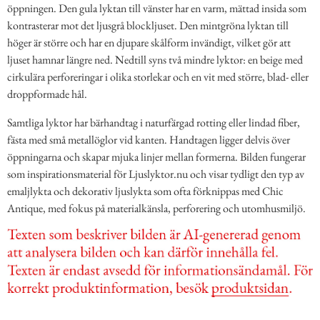
öppningen. Den gula lyktan till vänster har en varm, mättad insida som
kontrasterar mot det ljusgrå blockljuset. Den mintgröna lyktan till
höger är större och har en djupare skålform invändigt, vilket gör att
ljuset hamnar längre ned. Nedtill syns två mindre lyktor: en beige med
cirkulära perforeringar i olika storlekar och en vit med större, blad- eller
droppformade hål.
Samtliga lyktor har bärhandtag i naturfärgad rotting eller lindad fiber,
fästa med små metallöglor vid kanten. Handtagen ligger delvis över
öppningarna och skapar mjuka linjer mellan formerna. Bilden fungerar
som inspirationsmaterial för Ljuslyktor.nu och visar tydligt den typ av
emaljlykta och dekorativ ljuslykta som ofta förknippas med Chic
Antique, med fokus på materialkänsla, perforering och utomhusmiljö.