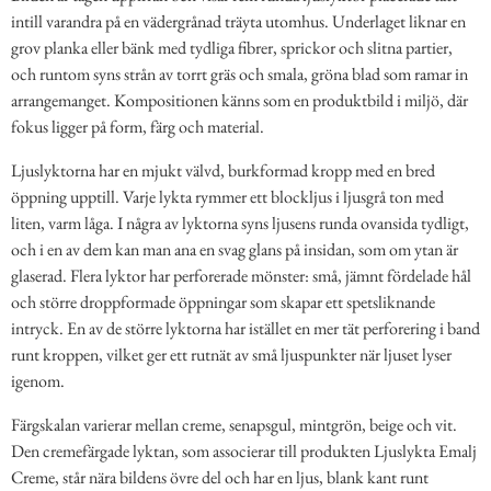
intill varandra på en vädergrånad träyta utomhus. Underlaget liknar en
grov planka eller bänk med tydliga fibrer, sprickor och slitna partier,
och runtom syns strån av torrt gräs och smala, gröna blad som ramar in
arrangemanget. Kompositionen känns som en produktbild i miljö, där
fokus ligger på form, färg och material.
Ljuslyktorna har en mjukt välvd, burkformad kropp med en bred
öppning upptill. Varje lykta rymmer ett blockljus i ljusgrå ton med
liten, varm låga. I några av lyktorna syns ljusens runda ovansida tydligt,
och i en av dem kan man ana en svag glans på insidan, som om ytan är
glaserad. Flera lyktor har perforerade mönster: små, jämnt fördelade hål
och större droppformade öppningar som skapar ett spetsliknande
intryck. En av de större lyktorna har istället en mer tät perforering i band
runt kroppen, vilket ger ett rutnät av små ljuspunkter när ljuset lyser
igenom.
Färgskalan varierar mellan creme, senapsgul, mintgrön, beige och vit.
Den cremefärgade lyktan, som associerar till produkten Ljuslykta Emalj
Creme, står nära bildens övre del och har en ljus, blank kant runt