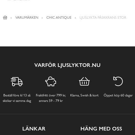
VARUMÄRKEN
CHIC ANTIQUE
LJUSLYKTA PÅSKKRANS STOR
VARFÖR LJUSLYKTOR.NU
Beställ före kl 13 så
Fraktfritt över 799 kr,
Klarna, Swish & kort
Öppet köp 60 dagar
skickar vi samma dag
annars 59 - 79 kr
LÄNKAR
HÄNG MED OSS