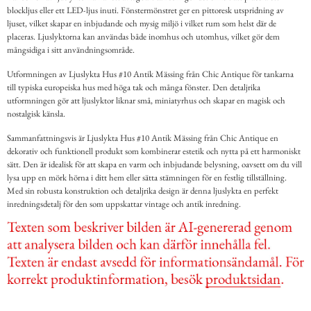
blockljus eller ett LED-ljus inuti. Fönstermönstret ger en pittoresk utspridning av
ljuset, vilket skapar en inbjudande och mysig miljö i vilket rum som helst där de
placeras. Ljuslyktorna kan användas både inomhus och utomhus, vilket gör dem
mångsidiga i sitt användningsområde.
Utformningen av Ljuslykta Hus #10 Antik Mässing från Chic Antique för tankarna
till typiska europeiska hus med höga tak och många fönster. Den detaljrika
utformningen gör att ljuslyktor liknar små, miniatyrhus och skapar en magisk och
nostalgisk känsla.
Sammanfattningsvis är Ljuslykta Hus #10 Antik Mässing från Chic Antique en
dekorativ och funktionell produkt som kombinerar estetik och nytta på ett harmoniskt
sätt. Den är idealisk för att skapa en varm och inbjudande belysning, oavsett om du vill
lysa upp en mörk hörna i ditt hem eller sätta stämningen för en festlig tillställning.
Med sin robusta konstruktion och detaljrika design är denna ljuslykta en perfekt
inredningsdetalj för den som uppskattar vintage och antik inredning.