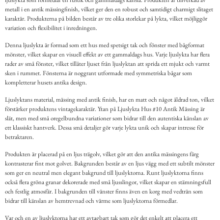
metall i en antik mässingfinish, vilket ger den en robust och samtidigt charmigt slitaget
karaktär. Produkterna på bilden består av tre olika storlekar på lykta, vilket möjliggör
variation och flexibilitet i inredningen.
Denna ljuslykta är formad som ett hus med spetsigt tak och fönster med bågformat
mönster, vilket skapar en visuell effekt av ett gammaldags hus. Varje ljuslykta har flera
rader av små fönster, vilket tillåter ljuset från ljuslyktan att sprida ett mjukt och varmt
sken i rummet. Fönsterna är noggrant utformade med symmetriska bågar som
kompletterar husets antika design.
Ljuslyktans material, mässing med antik finish, har en matt och något åldrad ton, vilket
förstärker produktens vintagekaraktär. Ytan på Ljuslykta Hus #10 Antik Mässing är
slät, men med små oregelbundna variationer som bidrar till den autentiska känslan av
ett klassiskt hantverk. Dessa små detaljer gör varje lykta unik och skapar intresse för
betraktaren.
Produkten är placerad på en ljus trägolv, vilket gör att den antika mässingens färg
kontrasterar fint mot golvet. Bakgrunden består av en ljus vägg med ett subtilt mönster
som ger en neutral men elegant bakgrund till ljuslyktorna. Runt ljuslyktorna finns
också flera gröna granar dekorerade med små ljusslingor, vilket skapar en stämningsfull
och festlig atmosfär. I bakgrunden till vänster finns även en korg med vedträn som
bidrar till känslan av hemtrevnad och värme som ljuslyktorna förmedlar.
Var och en av ljuslyktorna har ett avtagbart tak som gör det enkelt att placera ett