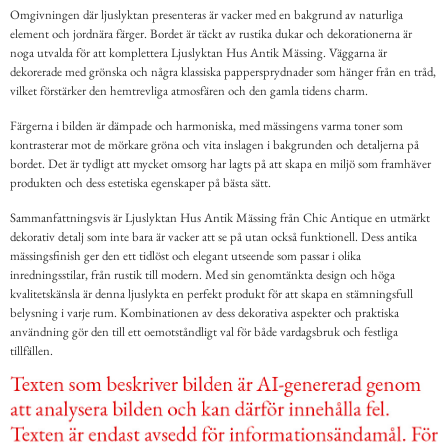
Omgivningen där ljuslyktan presenteras är vacker med en bakgrund av naturliga
element och jordnära färger. Bordet är täckt av rustika dukar och dekorationerna är
noga utvalda för att komplettera Ljuslyktan Hus Antik Mässing. Väggarna är
dekorerade med grönska och några klassiska pappersprydnader som hänger från en tråd,
vilket förstärker den hemtrevliga atmosfären och den gamla tidens charm.
Färgerna i bilden är dämpade och harmoniska, med mässingens varma toner som
kontrasterar mot de mörkare gröna och vita inslagen i bakgrunden och detaljerna på
bordet. Det är tydligt att mycket omsorg har lagts på att skapa en miljö som framhäver
produkten och dess estetiska egenskaper på bästa sätt.
Sammanfattningsvis är Ljuslyktan Hus Antik Mässing från Chic Antique en utmärkt
dekorativ detalj som inte bara är vacker att se på utan också funktionell. Dess antika
mässingsfinish ger den ett tidlöst och elegant utseende som passar i olika
inredningsstilar, från rustik till modern. Med sin genomtänkta design och höga
kvalitetskänsla är denna ljuslykta en perfekt produkt för att skapa en stämningsfull
belysning i varje rum. Kombinationen av dess dekorativa aspekter och praktiska
användning gör den till ett oemotståndligt val för både vardagsbruk och festliga
tillfällen.