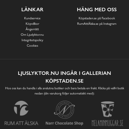
LÄNKAR
HÄNG MED OSS
Kundservice
Köpstaden.se på Facebook
Köpvillkor
RumAttÄlska.se på Instagram
Ångerrätt
Om Ljuslyktor.nu
Integritetspolicy
Cookies
LJUSLYKTOR.NU INGÅR I GALLERIAN
KÖPSTADEN.SE
Hos oss kan du handla i alla anslutna butiker och bara betala en frakt. Klicka på valfri butik
nedan (din varukorg följer automatiskt med):