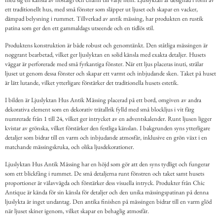
ett traditionellt hus, med små fönster som släpper ut ljuset och skapar en vacker,
dämpad belysning i rummet. Tillverkad av antik mässing, har produkten en rustik
patina som ger den ett gammaldags utseende och en tidlös stil.
Produktens konstruktion är både robust och genomtänkt. Den ståtliga mässingen är
noggrant bearbetad, vilket ger ljuslyktan en solid känsla med exakta detaljer. Husets
väggar är perforerade med små fyrkantiga fönster. När ett ljus placeras inuti, strålar
ljuset ut genom dessa fönster och skapar ett varmt och inbjudande sken. Taket på huset
är lätt lutande, vilket ytterligare förstärker det traditionella husets estetik.
I bilden är Ljuslyktan Hus Antik Mässing placerad på ett bord, omgiven av andra
dekorativa element som en dekorativ trätallrik fylld med små blockljus i vit färg
numrerade från 1 till 24, vilket ger intrycket av en adventskalender. Runt ljusen ligger
kvistar av grönska, vilket förstärker den festliga känslan. I bakgrunden syns ytterligare
detaljer som bidrar till en varm och inbjudande atmosfär, inklusive en grön växt i en
matchande mässingskruka, och olika ljusdekorationer.
Ljuslyktan Hus Antik Mässing har en höjd som gör att den syns tydligt och fungerar
som ett blickfång i rummet. De små detaljerna runt fönstren och taket samt husets
proportioner är välavvägda och förstärker dess visuella intryck. Produkter från Chic
Antique är kända för sin känsla för detaljer och den unika mässingspatinan på denna
ljuslykta är inget undantag. Den antika finishen på mässingen bidrar till en varm glöd
när ljuset skiner igenom, vilket skapar en behaglig atmosfär.