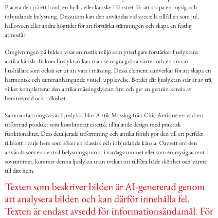
Placera den på ett bord, en hylla, eller kanske i fönstret för att skapa en mysig och
inbjudande belysning. Dessutom kan den användas vid speciella tillfällen som jul,
halloween eller andra högtider för att förstärka stämningen och skapa en festlig
atmosfär.
Omgivningen på bilden visar en rustik miljö som ytterligare förstärker ljuslyktans
antika känsla. Bakom ljuslyktan kan man se några gröna växter och en annan
ljushållare som också ser ut att vara i mässing. Dessa element samverkar för att skapa en
harmonisk och sammanhängande visuell upplevelse. Bordet där ljuslyktan står är av trä,
vilket kompletterar den antika mässingslyktan fint och ger en genuin känsla av
hemtrevnad och tidlöshet.
Sammanfattningsvis är Ljuslykta Hus Antik Mässing från Chic Antique en vackert
utformad produkt som kombinerar estetisk tilltalande design med praktisk
funktionalitet. Dess detaljerade utformning och antika finish gör den till ett perfekt
tillskott i varje hem som söker en klassisk och inbjudande känsla. Oavsett om den
används som en central belysningspunkt i vardagsrummet eller som en mysig accent i
sovrummet, kommer denna ljuslykta utan tvekan att tillföra både skönhet och värme
till ditt hem.