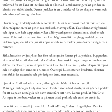
utformad för att likna ett litet hus och är tillverkad i antik mässing, vilket ger den en
klassisk och tidlös känsla. Denna ljuslykta är ett utmärkt val för att skapa en varm och
inbjudande stämning i ditt hem.
Husets design är detaljerad och genomtänkt. Taket är utformat med ett mönster som
liknar takpannor, vilket ger en realistisk och charmig effekt. Takets kant är vågformad
och löper runt hela topplinjen, vilket tillför ytterligare en dimension av detaljer och
finess. På framsidan av taket finns en liten bågformad fönsterglugg med dekorativa
utskärningar, som tillåter ljus att sippra ut och skapa vackra ljusmönster på väggarna i
rummet.
Själva husdelen av ljuslyktan har flera rektangulära fönster på varje sida av byggnaden,
vilka också bidrar till den realistiska känslan. Dessa utskärningar fungerar inte bara som
dekorativa element, utan släpper även ut ljuset från ljuset inuti, vilket skapar ett mjukt
och behagligt sken runt om i rummet. Överst på huset sitter en kvadratisk skorsten
som fulländar utseendet och gör designen ännu mer autentisk.
Ljuslyktan är tillverkad av metall, vilket gör den både hållbar och stabil.
Mässingsfinishen ger ljuslyktan en antik och något åldrad känsla, vilket gör den perfekt
för att skapa en nostalgisk och varm atmosfär i ditt hem. Denna produkt från Chic
Antique är inte bara vacker att se på, utan också praktisk och enkel att använda.
En av fördelarna med Ljuslykta Hus Antik Mässing är dess mångsidighet. Den kan
användas både inomhus och utomhus, beroende på dina behov och preferenser.