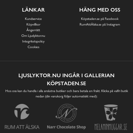
LÄNKAR
HÄNG MED OSS
Kundservice
Köpstaden.se på Facebook
Köpvillkor
RumAttÄlska.se på Instagram
Ångerrätt
Om Ljuslyktor.nu
Integritetspolicy
Cookies
LJUSLYKTOR.NU INGÅR I GALLERIAN
KÖPSTADEN.SE
Hos oss kan du handla i alla anslutna butiker och bara betala en frakt. Klicka på valfri butik
nedan (din varukorg följer automatiskt med):