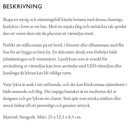
BESKRIVNING
Skapa en mysig och stämningsfull känsla hemma med denna charmiga
ljuslykta i form av ett hus. Med sin mjuka färg och snötäckta tak sprider
den ett varmt sken när du placerar ett värmeljus inuti.
Perfekt att ställa ensam på ett bord, i fönstret eller tillsammans med fler
hus för att bygga en liten by. En dekorativ detalj som förhöjer både
julstämningen och vintermyset. Ljuslyktan som är avsedd för
användning av värmeljus kan även användas med LED-värmeljus eller
ljusslinga då lyktan kan bli väldigt varm.
Varje lykta är unik i sitt utförande, och det kan förekomma ojämnheter i
både utseende och färg. Det raspiga hustaket är en medveten del av
designen och ger lyktan sin charm. Små spår som mörka märken eller
streck bidrar till ett personligt och genuint uttryck.
Material: Stengods. Mått: 25 x 12,5 x 8,5 cm.