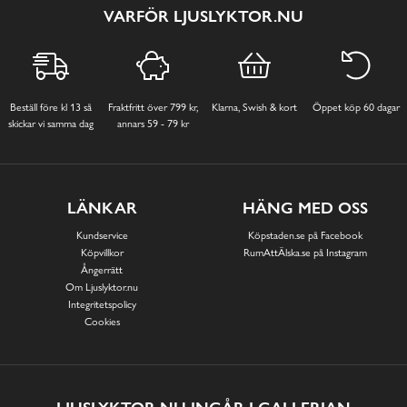
VARFÖR LJUSLYKTOR.NU
Beställ före kl 13 så
Fraktfritt över 799 kr,
Klarna, Swish & kort
Öppet köp 60 dagar
skickar vi samma dag
annars 59 - 79 kr
LÄNKAR
HÄNG MED OSS
Kundservice
Köpstaden.se på Facebook
Köpvillkor
RumAttÄlska.se på Instagram
Ångerrätt
Om Ljuslyktor.nu
Integritetspolicy
Cookies