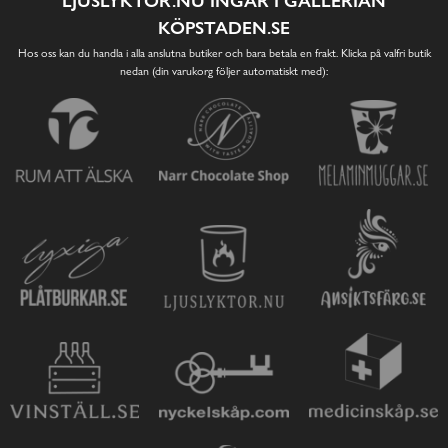
LJUSLYKTOR.NU INGÅR I GALLERIAN
KÖPSTADEN.SE
Hos oss kan du handla i alla anslutna butiker och bara betala en frakt. Klicka på valfri butik
nedan (din varukorg följer automatiskt med):