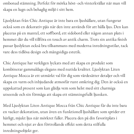
ombonad stämning. Perfekt för mörka höst- och vinterkvällar när man vill
skapa en lugn och behaglig miljö i sitt hem.
Ljuslyktan från Chic Antique är inte bara en ljushållare, utan fungerar
också som en dekorativ pjäs när den inte används för att hålla ljus. Den kan
placeras på en mantel, ett soffbord, ett sidobord eller någon annan plats i
hemmet där du vill tillföra en touch av antik charm. Trots sin antika finish
passar ljuslyktan också bra tillsammans med moderna inredningsstilar, tack
vare dess tidlösa design och mångsidiga estetik.
Chic Antique har verkligen lyckats med att skapa en produkt som
kombinerar gammaldags elegans med nutida kvalitet. Ljuslyktan Liten
Antique Mocca är ett utmärkt val för dig som värdesätter detaljer och vill
skapa en varm och inbjudande atmosfär runt omkring dig. Den är också en
uppskattad present som kan glädja vem som helst med sitt charmiga
utseende och sin förmåga att skapa ett stämningsfullt ljussken.
Med Ljuslyktan Liten Antique Mocca från Chic Antique får du inte bara
en vacker dekoration, utan även en funktionell ljushållare som sprider ett
härligt, mjukt ljus när mörkret faller. Placera den på din favoritplats i
hemmet och njut av den förtrollande effekt som detta stilfulla
inredningsobjekt ger.