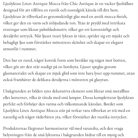
Ljuslyktan Liten Antique Mocca från Chic Antique är en vacker ljushållare
designad för att tillföra en rustik och nostalgisk känsla till ditt hem.
Ljuslyktan är tillverkad av genomskinligt glas med en antik mocca-finish,
vilket ger den en varm och inbjudande ton. Ytan är prydd med intrikata
etsningar som liknar palmbladsmotiv, vilket ger ett konstnärligt och
detaljrikt uttryck. När ljuset inuti lyktan är tänt, sprider sig ett mjukt och
behagligt ljus som förstärker mönstrens skönhet och skapar en elegant
atmosfär i rummet.
Den har en rund, något konisk form som breddar sig något mot botten,
vilket gör att den står stadigt på en bordsyta. Ljuset speglas genom
glasmaterialet och skapar en mjuk glöd som inte bara lyser upp rummet, utan
också framhäver de delikata detaljerna i mönstren på glasytan.
I bakgrunden av bilden syns dekorativa element som liknar små metallhus
eller lanterner, vilka är tända med små lampor. Dessa kompletterar ljuslyktan
perfekt och förhöjer den varma och välkomnande känslan. Bordet som
Ljuslykta Liten Antique Mocca står på verkar vara tillverkat av trä med en
naturlig och något väderbiten yta, vilket förstärker det rustika intrycket.
Produkternas färgtoner harmoniserar väl med varandra, och den svaga
belysningen från de små lyktorna i bakgrunden bidrar till en mysig och