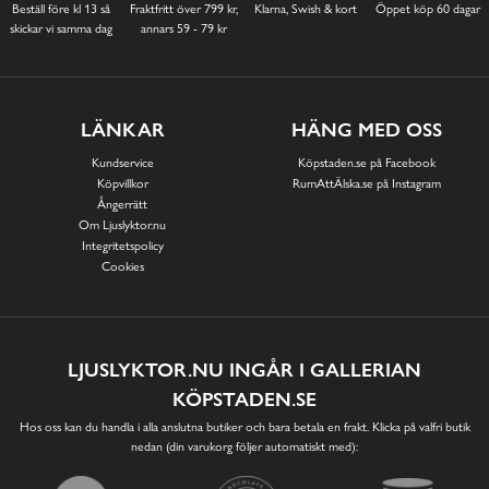
Beställ före kl 13 så
Fraktfritt över 799 kr,
Klarna, Swish & kort
Öppet köp 60 dagar
skickar vi samma dag
annars 59 - 79 kr
LÄNKAR
HÄNG MED OSS
Kundservice
Köpstaden.se på Facebook
Köpvillkor
RumAttÄlska.se på Instagram
Ångerrätt
Om Ljuslyktor.nu
Integritetspolicy
Cookies
LJUSLYKTOR.NU INGÅR I GALLERIAN
KÖPSTADEN.SE
Hos oss kan du handla i alla anslutna butiker och bara betala en frakt. Klicka på valfri butik
nedan (din varukorg följer automatiskt med):