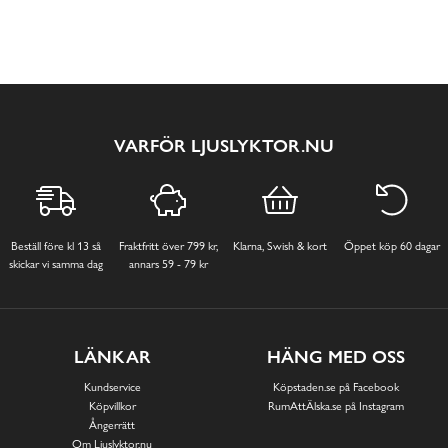
VARFÖR LJUSLYKTOR.NU
Beställ före kl 13 så
Fraktfritt över 799 kr,
Klarna, Swish & kort
Öppet köp 60 dagar
skickar vi samma dag
annars 59 - 79 kr
LÄNKAR
HÄNG MED OSS
Kundservice
Köpstaden.se på Facebook
Köpvillkor
RumAttÄlska.se på Instagram
Ångerrätt
Om Ljuslyktor.nu