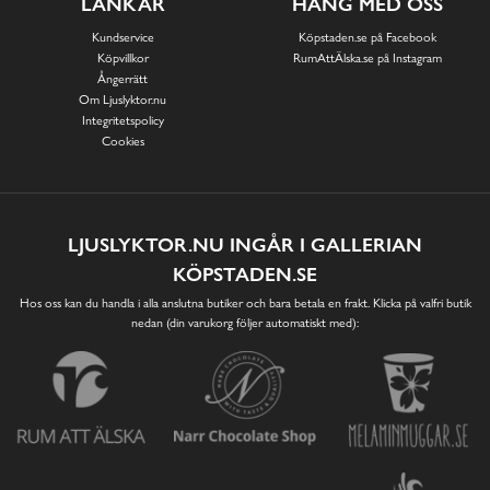
LÄNKAR
HÄNG MED OSS
Kundservice
Köpstaden.se på Facebook
Köpvillkor
RumAttÄlska.se på Instagram
Ångerrätt
Om Ljuslyktor.nu
Integritetspolicy
Cookies
LJUSLYKTOR.NU INGÅR I GALLERIAN
KÖPSTADEN.SE
Hos oss kan du handla i alla anslutna butiker och bara betala en frakt. Klicka på valfri butik
nedan (din varukorg följer automatiskt med):