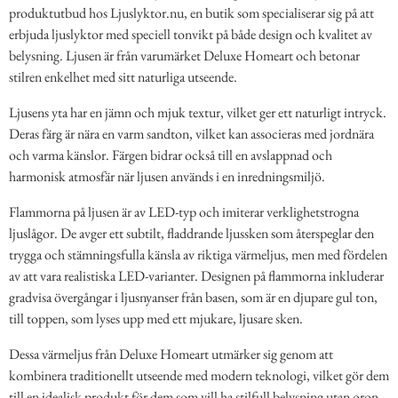
produktutbud hos Ljuslyktor.nu, en butik som specialiserar sig på att
erbjuda ljuslyktor med speciell tonvikt på både design och kvalitet av
belysning. Ljusen är från varumärket Deluxe Homeart och betonar
stilren enkelhet med sitt naturliga utseende.
Ljusens yta har en jämn och mjuk textur, vilket ger ett naturligt intryck.
Deras färg är nära en varm sandton, vilket kan associeras med jordnära
och varma känslor. Färgen bidrar också till en avslappnad och
harmonisk atmosfär när ljusen används i en inredningsmiljö.
Flammorna på ljusen är av LED-typ och imiterar verklighetstrogna
ljuslågor. De avger ett subtilt, fladdrande ljussken som återspeglar den
trygga och stämningsfulla känsla av riktiga värmeljus, men med fördelen
av att vara realistiska LED-varianter. Designen på flammorna inkluderar
gradvisa övergångar i ljusnyanser från basen, som är en djupare gul ton,
till toppen, som lyses upp med ett mjukare, ljusare sken.
Dessa värmeljus från Deluxe Homeart utmärker sig genom att
kombinera traditionellt utseende med modern teknologi, vilket gör dem
till en idealisk produkt för dem som vill ha stilfull belysning utan oron