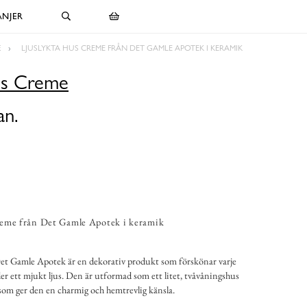
NJER
E
LJUSLYKTA HUS CREME FRÅN DET GAMLE APOTEK I KERAMIK
us Creme
an.
eme från Det Gamle Apotek i keramik
t Gamle Apotek är en dekorativ produkt som förskönar varje
r ett mjukt ljus. Den är utformad som ett litet, tvåvåningshus
 som ger den en charmig och hemtrevlig känsla.