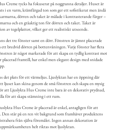
us Creme tycks ha fokuserat på noggranna detaljer. Huset är
ats i en varm, krämfärgad ton som ger ett sofistikerat men ändå
armarna, dörren och taket är målade i kontrasterande färger –
rmarna och en gråaktig ton för dörren och taket. Taket är
ion av tegelplattor, vilket ger ett realistiskt utseende.
nns det tre fönster samt en dörr. Fönstren är jämnt placerade
ett bredvid dörren på bottenvåningen. Varje fönster har flera
nstren är något markerade för att skapa en tydlig kontrast mot
r placerad framtill, har enkel men elegant design med snidade
pp.
ns det plats för ett värmeljus. Ljuslyktan har en öppning där
 att ljuset kan skina genom de små fönstren och skapa en mysig
r att Ljuslykta Hus Creme inte bara är en dekorativ prydnad,
lla för att skapa stämning i ett rum.
slykta Hus Creme är placerad är enkel, antagligen för att
n. Den står på en ren vit bakgrund som framhäver produktens
distrahera från själva föremålet. Ingen annan dekoration är
tt uppmärksamheten helt riktas mot ljuslyktan.