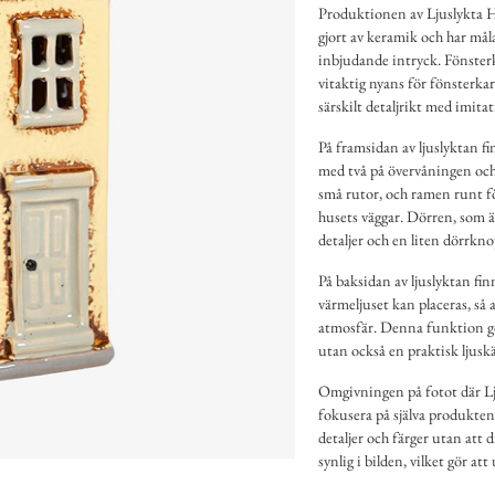
Produktionen av Ljuslykta H
gjort av keramik och har mål
inbjudande intryck. Fönsterk
vitaktig nyans för fönsterka
särskilt detaljrikt med imitat
På framsidan av ljuslyktan fi
med två på övervåningen och 
små rutor, och ramen runt fö
husets väggar. Dörren, som ä
detaljer och en liten dörrkno
På baksidan av ljuslyktan fin
värmeljuset kan placeras, så
atmosfär. Denna funktion gö
utan också en praktisk ljuskä
Omgivningen på fotot där Lju
fokusera på själva produkte
detaljer och färger utan att 
synlig i bilden, vilket gör a