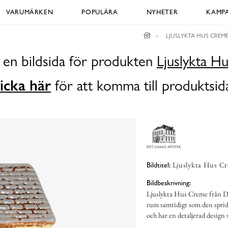
VARUMÄRKEN
POPULÄRA
NYHETER
KAMPA
LJUSLYKTA HUS CREM
 en bildsida för produkten
Ljuslykta H
icka här
för att komma till produktsid
Ljuslykta Hus Cr
Bildtitel:
Bildbeskrivning:
Ljuslykta Hus Creme från De
rum samtidigt som den spride
och har en detaljerad design