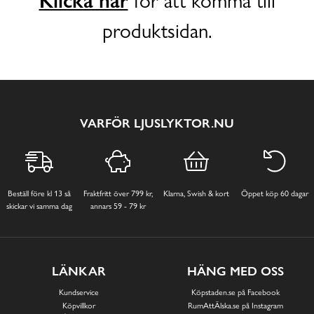
Klicka här
för att komma till
produktsidan.
VARFÖR LJUSLYKTOR.NU
Beställ före kl 13 så
Fraktfritt över 799 kr,
Klarna, Swish & kort
Öppet köp 60 dagar
skickar vi samma dag
annars 59 - 79 kr
LÄNKAR
HÄNG MED OSS
Kundservice
Köpstaden.se på Facebook
Köpvillkor
RumAttÄlska.se på Instagram