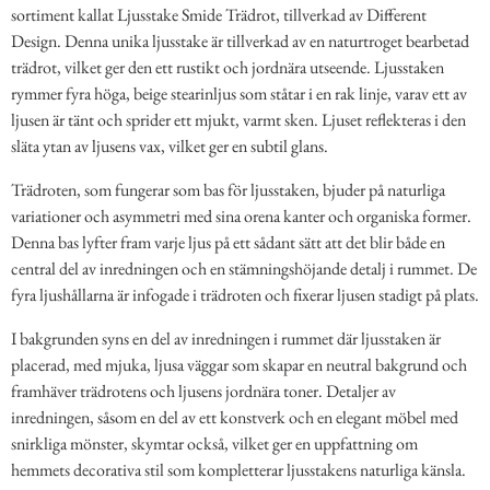
sortiment kallat Ljusstake Smide Trädrot, tillverkad av Different
Design. Denna unika ljusstake är tillverkad av en naturtroget bearbetad
trädrot, vilket ger den ett rustikt och jordnära utseende. Ljusstaken
rymmer fyra höga, beige stearinljus som ståtar i en rak linje, varav ett av
ljusen är tänt och sprider ett mjukt, varmt sken. Ljuset reflekteras i den
släta ytan av ljusens vax, vilket ger en subtil glans.
Trädroten, som fungerar som bas för ljusstaken, bjuder på naturliga
variationer och asymmetri med sina orena kanter och organiska former.
Denna bas lyfter fram varje ljus på ett sådant sätt att det blir både en
central del av inredningen och en stämningshöjande detalj i rummet. De
fyra ljushållarna är infogade i trädroten och fixerar ljusen stadigt på plats.
I bakgrunden syns en del av inredningen i rummet där ljusstaken är
placerad, med mjuka, ljusa väggar som skapar en neutral bakgrund och
framhäver trädrotens och ljusens jordnära toner. Detaljer av
inredningen, såsom en del av ett konstverk och en elegant möbel med
snirkliga mönster, skymtar också, vilket ger en uppfattning om
hemmets decorativa stil som kompletterar ljusstakens naturliga känsla.