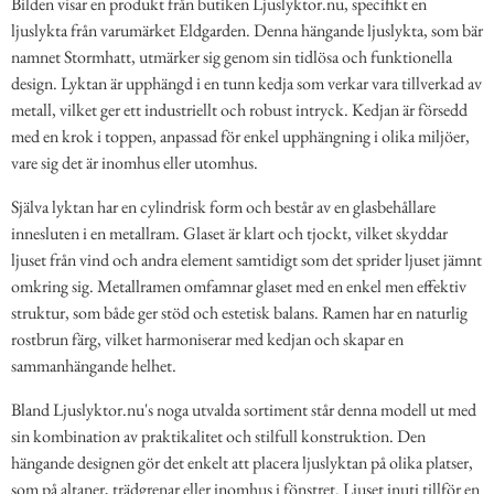
Bilden visar en produkt från butiken Ljuslyktor.nu, specifikt en
ljuslykta från varumärket Eldgarden. Denna hängande ljuslykta, som bär
namnet Stormhatt, utmärker sig genom sin tidlösa och funktionella
design. Lyktan är upphängd i en tunn kedja som verkar vara tillverkad av
metall, vilket ger ett industriellt och robust intryck. Kedjan är försedd
med en krok i toppen, anpassad för enkel upphängning i olika miljöer,
vare sig det är inomhus eller utomhus.
Själva lyktan har en cylindrisk form och består av en glasbehållare
innesluten i en metallram. Glaset är klart och tjockt, vilket skyddar
ljuset från vind och andra element samtidigt som det sprider ljuset jämnt
omkring sig. Metallramen omfamnar glaset med en enkel men effektiv
struktur, som både ger stöd och estetisk balans. Ramen har en naturlig
rostbrun färg, vilket harmoniserar med kedjan och skapar en
sammanhängande helhet.
Bland Ljuslyktor.nu's noga utvalda sortiment står denna modell ut med
sin kombination av praktikalitet och stilfull konstruktion. Den
hängande designen gör det enkelt att placera ljuslyktan på olika platser,
som på altaner, trädgrenar eller inomhus i fönstret. Ljuset inuti tillför en