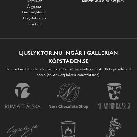
Köpvillkor
RumAttÄlska.se på Instagram
Ångerrätt
Om Ljuslyktor.nu
Integritetspolicy
Cookies
LJUSLYKTOR.NU INGÅR I GALLERIAN
KÖPSTADEN.SE
Hos oss kan du handla i alla anslutna butiker och bara betala en frakt. Klicka på valfri butik
nedan (din varukorg följer automatiskt med):