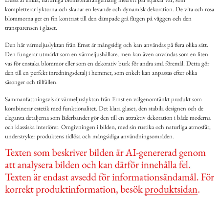
kompletterar lyktorna och skapar en levande och dynamisk dekoration. De vita och rosa
blommorna ger en fin kontrast till den dämpade grå färgen på väggen och den
transparensen i glaset.
Den här värmeljuslyktan från Ernst är mångsidig och kan användas på flera olika sätt.
Den fungerar utmärkt som en värmeljushållare, men kan även användas som en liten
vas för enstaka blommor eller som en dekorativ burk för andra små föremål. Detta gör
den till en perfekt inredningsdetalj i hemmet, som enkelt kan anpassas efter olika
säsonger och tillfällen.
Sammanfattningsvis är värmeljuslyktan från Ernst en välgenomtänkt produkt som
kombinerar estetik med funktionalitet. Det klara glaset, den stabila designen och de
eleganta detaljerna som läderbandet gör den till en attraktiv dekoration i både moderna
och klassiska interiörer. Omgivningen i bilden, med sin rustika och naturliga atmosfär,
understryker produktens tidlösa och mångsidiga användningsområden.