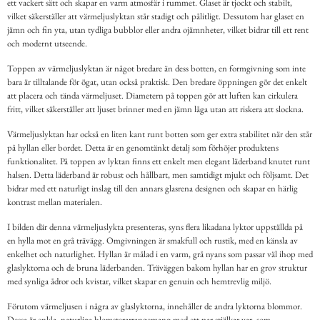
ett vackert sätt och skapar en varm atmosfär i rummet. Glaset är tjockt och stabilt,
vilket säkerställer att värmeljuslyktan står stadigt och pålitligt. Dessutom har glaset en
jämn och fin yta, utan tydliga bubblor eller andra ojämnheter, vilket bidrar till ett rent
och modernt utseende.
Toppen av värmeljuslyktan är något bredare än dess botten, en formgivning som inte
bara är tilltalande för ögat, utan också praktisk. Den bredare öppningen gör det enkelt
att placera och tända värmeljuset. Diametern på toppen gör att luften kan cirkulera
fritt, vilket säkerställer att ljuset brinner med en jämn låga utan att riskera att slockna.
Värmeljuslyktan har också en liten kant runt botten som ger extra stabilitet när den står
på hyllan eller bordet. Detta är en genomtänkt detalj som förhöjer produktens
funktionalitet. På toppen av lyktan finns ett enkelt men elegant läderband knutet runt
halsen. Detta läderband är robust och hållbart, men samtidigt mjukt och följsamt. Det
bidrar med ett naturligt inslag till den annars glasrena designen och skapar en härlig
kontrast mellan materialen.
I bilden där denna värmeljuslykta presenteras, syns flera likadana lyktor uppställda på
en hylla mot en grå trävägg. Omgivningen är smakfull och rustik, med en känsla av
enkelhet och naturlighet. Hyllan är målad i en varm, grå nyans som passar väl ihop med
glaslyktorna och de bruna läderbanden. Träväggen bakom hyllan har en grov struktur
med synliga ådror och kvistar, vilket skapar en genuin och hemtrevlig miljö.
Förutom värmeljusen i några av glaslyktorna, innehåller de andra lyktorna blommor.
Dessa är enkla, naturliga blomsterarrangemang med ett par stjälkar var, som