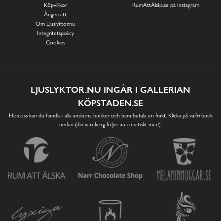
Köpvillkor
RumAttÄlska.se på Instagram
Ångerrätt
Om Ljuslyktor.nu
Integritetspolicy
Cookies
LJUSLYKTOR.NU INGÅR I GALLERIAN
KÖPSTADEN.SE
Hos oss kan du handla i alla anslutna butiker och bara betala en frakt. Klicka på valfri butik
nedan (din varukorg följer automatiskt med):