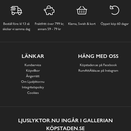
Beställ före kl 13 så
Fraktfritt över 799 kr,
Klarna, Swish & kort
Öppet köp 60 dagar
skickar vi samma dag
annars 59 - 79 kr
LÄNKAR
HÄNG MED OSS
Kundservice
Köpstaden.se på Facebook
Köpvillkor
RumAttÄlska.se på Instagram
Ångerrätt
Om Ljuslyktor.nu
Integritetspolicy
Cookies
LJUSLYKTOR.NU INGÅR I GALLERIAN
KÖPSTADEN.SE