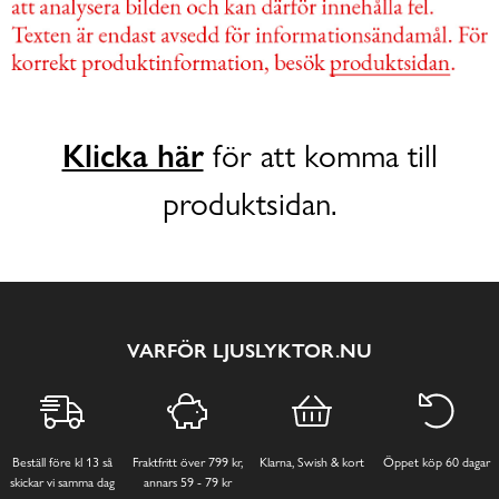
Klicka här
för att komma till
produktsidan.
VARFÖR LJUSLYKTOR.NU
Beställ före kl 13 så
Fraktfritt över 799 kr,
Klarna, Swish & kort
Öppet köp 60 dagar
skickar vi samma dag
annars 59 - 79 kr