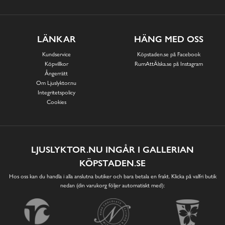
LÄNKAR
HÄNG MED OSS
Kundservice
Köpstaden.se på Facebook
Köpvillkor
RumAttÄlska.se på Instagram
Ångerrätt
Om Ljuslyktor.nu
Integritetspolicy
Cookies
LJUSLYKTOR.NU INGÅR I GALLERIAN
KÖPSTADEN.SE
Hos oss kan du handla i alla anslutna butiker och bara betala en frakt. Klicka på valfri butik
nedan (din varukorg följer automatiskt med):