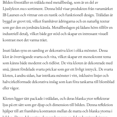
Bilden föreställer en trälåda med metallbeslag, som är en del av
Ljuslyktor.nu:s sortiment. Denna bild visar produkten från varumärket
IB Laursen och vittnar om en rustik och funktionell design. Trälådan är
byggd av grovt trä, vilket framhäver ådringarna och en naturlig textur
som ger den en jordnära känsla. Metallbeslagen på lådans hörn tillför en
industriell detalj, vilket både ger stöd och skapar en intressant visuell
kontrast mot det varma träet.
Inuti lådan syns en samling av dekorativa klot i olika mönster. Dessa
klot är övervägande svarta och vita, vilket skapar ett monokromt tema
som känns både modernt och tidlöst. De vita kloten är dekorerade med
små, jämnt fördelade svarta prickar som ger ett livligt intryck. De svarta
kloten, å andra sidan, har intrikata mönster i vitt, inklusive linjer och
halvcirkelformade dekorativa inslag som kan föra tankarna till blomblad
eller vågor.
Kloten ligger tätt packade i trälådan, och deras blanka ytor reflekterar
ljus på ett sätt som ger djup och dimension till bilden. Denna reflektion
hjälper till att framhäva kontrasten mellan de matta och blanka ytorna i