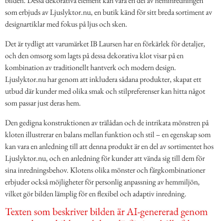
bilden. Dessa dekorativa element kan vara en del av heminredningen
som erbjuds av Ljuslyktor.nu, en butik känd för sitt breda sortiment av
designartiklar med fokus på ljus och sken.
Det är tydligt att varumärket IB Laursen har en förkärlek för detaljer,
och den omsorg som lagts på dessa dekorativa klot visar på en
kombination av traditionellt hantverk och modern design.
Ljuslyktor.nu har genom att inkludera sådana produkter, skapat ett
utbud där kunder med olika smak och stilpreferenser kan hitta något
som passar just deras hem.
Den gedigna konstruktionen av trälådan och de intrikata mönstren på
kloten illustrerar en balans mellan funktion och stil – en egenskap som
kan vara en anledning till att denna produkt är en del av sortimentet hos
Ljuslyktor.nu, och en anledning för kunder att vända sig till dem för
sina inredningsbehov. Klotens olika mönster och färgkombinationer
erbjuder också möjligheter för personlig anpassning av hemmiljön,
vilket gör bilden lämplig för en flexibel och adaptiv inredning.