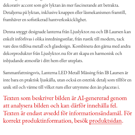
dekorativ accent som gör lyktan än mer fascinerande att betrakta.
Detaljerna på lyktan, inklusive knappen eller låsmekanismen framtill,
framhäver en sofistikerad hantverksskicklighet.
Denna snyggt designade lanterna från Ljuslyktor.nu och IB Laursen kan
enkelt införlivas i olika inredningsstilar, från rustik till modern, tack
vare dess tidlösa metall och glasdesign. Kombinera den gärna med andra
dekorprodukter från Ljuslyktor.nu för att skapa en harmonisk och
inbjudande atmosfär i ditt hem eller uteplats.
Sammanfattningsvis, Lanterna LED Metall Mässing från IB Laursen är
inte bara en praktisk ljuskälla, utan också en estetisk detalj som tillför en
unik stil och värme till vilket rum eller utrymme den än placeras i.