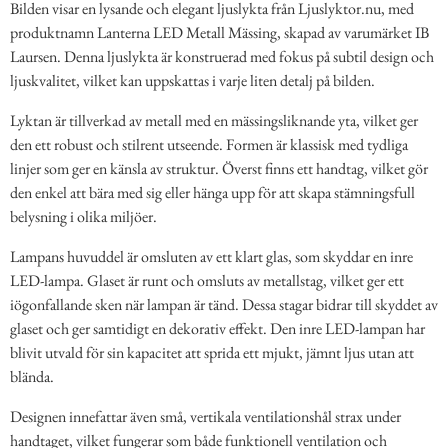
Bilden visar en lysande och elegant ljuslykta från Ljuslyktor.nu, med
produktnamn Lanterna LED Metall Mässing, skapad av varumärket IB
Laursen. Denna ljuslykta är konstruerad med fokus på subtil design och
ljuskvalitet, vilket kan uppskattas i varje liten detalj på bilden.
Lyktan är tillverkad av metall med en mässingsliknande yta, vilket ger
den ett robust och stilrent utseende. Formen är klassisk med tydliga
linjer som ger en känsla av struktur. Överst finns ett handtag, vilket gör
den enkel att bära med sig eller hänga upp för att skapa stämningsfull
belysning i olika miljöer.
Lampans huvuddel är omsluten av ett klart glas, som skyddar en inre
LED-lampa. Glaset är runt och omsluts av metallstag, vilket ger ett
iögonfallande sken när lampan är tänd. Dessa stagar bidrar till skyddet av
glaset och ger samtidigt en dekorativ effekt. Den inre LED-lampan har
blivit utvald för sin kapacitet att sprida ett mjukt, jämnt ljus utan att
blända.
Designen innefattar även små, vertikala ventilationshål strax under
handtaget, vilket fungerar som både funktionell ventilation och