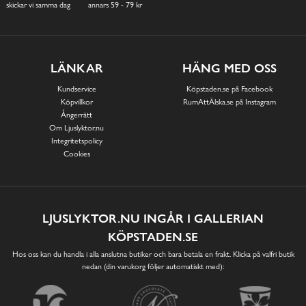
skickar vi samma dag
annars 59 - 79 kr
LÄNKAR
HÄNG MED OSS
Kundservice
Köpstaden.se på Facebook
Köpvillkor
RumAttÄlska.se på Instagram
Ångerrätt
Om Ljuslyktor.nu
Integritetspolicy
Cookies
LJUSLYKTOR.NU INGÅR I GALLERIAN
KÖPSTADEN.SE
Hos oss kan du handla i alla anslutna butiker och bara betala en frakt. Klicka på valfri butik
nedan (din varukorg följer automatiskt med):