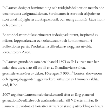
Ib Laursen designer heminredning och trädgårdsdekoration matchande
den nordiska designtraditionen. Sortimentet är stort och erbjuder ett
stort antal möjligheter att skapa en unik och mysig atmosfär, både inom-
och utomhus.
En stor del av produktsortimentet är designad internt, inspirerad av
mässor, loppmarknader och utlandsresor och kombineras till 4
kollektioner per år. Produkterna tillverkas av noggrant utvalda
leverantörer i Asien.
Ib Laursen grundades som detaljhandel 1971 av Ib Laursen men har
sedan dess utvecklats till att bli en av Skandinaviens största
grossistleverantörer av dekor. Företagets 9 000 m² kontor, showroom
och lagringsbyggnader ligger vackert i utkanten av Danmarks äldsta
stad, Ribe.
2007 tog Peter Laursen majoritetskontroll efter en lång planerad
generationsöverlåtelse och utnämndes sedan till VD efter sin far, Ib
Laursen. Huvudmålet fortsätter att vara en ständig utveckling och vara