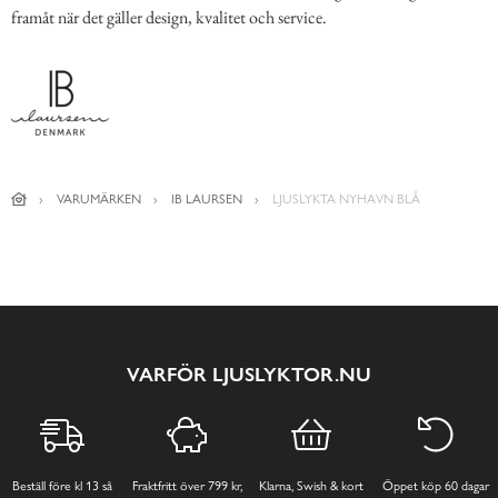
framåt när det gäller design, kvalitet och service.
VARUMÄRKEN
IB LAURSEN
LJUSLYKTA NYHAVN BLÅ
VARFÖR LJUSLYKTOR.NU
Beställ före kl 13 så
Fraktfritt över 799 kr,
Klarna, Swish & kort
Öppet köp 60 dagar