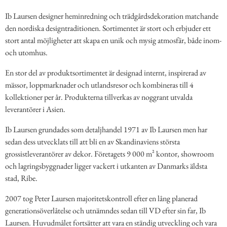
Ib Laursen designer heminredning och trädgårdsdekoration matchande
den nordiska designtraditionen. Sortimentet är stort och erbjuder ett
stort antal möjligheter att skapa en unik och mysig atmosfär, både inom-
och utomhus.
En stor del av produktsortimentet är designad internt, inspirerad av
mässor, loppmarknader och utlandsresor och kombineras till 4
kollektioner per år. Produkterna tillverkas av noggrant utvalda
leverantörer i Asien.
Ib Laursen grundades som detaljhandel 1971 av Ib Laursen men har
sedan dess utvecklats till att bli en av Skandinaviens största
grossistleverantörer av dekor. Företagets 9 000 m² kontor, showroom
och lagringsbyggnader ligger vackert i utkanten av Danmarks äldsta
stad, Ribe.
2007 tog Peter Laursen majoritetskontroll efter en lång planerad
generationsöverlåtelse och utnämndes sedan till VD efter sin far, Ib
Laursen. Huvudmålet fortsätter att vara en ständig utveckling och vara