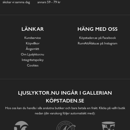
skickar vi samma dag
annars 59 - 79 kr
LÄNKAR
HÄNG MED OSS
Kundservice
Köpstaden.se på Facebook
Köpvillkor
RumAttÄlska.se på Instagram
Ångerrätt
Om Ljuslyktor.nu
Integritetspolicy
Cookies
LJUSLYKTOR.NU INGÅR I GALLERIAN
KÖPSTADEN.SE
Hos oss kan du handla i alla anslutna butiker och bara betala en frakt. Klicka på valfri butik
nedan (din varukorg följer automatiskt med):