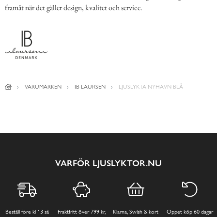
framåt när det gäller design, kvalitet och service.
VARUMÄRKEN
IB LAURSEN
LJUSLYKTA NYHAVN BLÅ
VARFÖR LJUSLYKTOR.NU
Beställ före kl 13 så
Fraktfritt över 799 kr,
Klarna, Swish & kort
Öppet köp 60 dagar