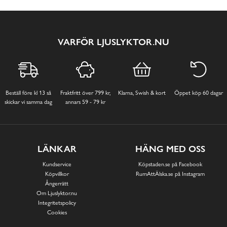
VARFÖR LJUSLYKTOR.NU
Beställ före kl 13 så
Fraktfritt över 799 kr,
Klarna, Swish & kort
Öppet köp 60 dagar
skickar vi samma dag
annars 59 - 79 kr
LÄNKAR
HÄNG MED OSS
Kundservice
Köpstaden.se på Facebook
Köpvillkor
RumAttÄlska.se på Instagram
Ångerrätt
Om Ljuslyktor.nu
Integritetspolicy
Cookies