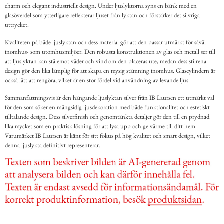
charm och elegant industriellt design. Under ljuslyktorna syns en bänk med en
glasöverdel som ytterligare reflekterar ljuset från lyktan och förstärker det silvriga
uttrycket.
Kvaliteten på både ljuslyktan och dess material gör att den passar utmärkt för såväl
inomhus- som utomhusmiljöer. Den robusta konstruktionen av glas och metall ser till
att ljuslyktan kan stå emot väder och vind om den placeras ute, medan dess stilrena
design gör den lika lämplig för att skapa en mysig stämning inomhus. Glascylindern är
också lätt att rengöra, vilket är en stor fördel vid användning av levande ljus.
Sammanfattningsvis är den hängande ljuslyktan silver från IB Laursen ett utmärkt val
för den som söker en mångsidig ljusdekoration med både funktionalitet och estetiskt
tilltalande design. Dess silverfinish och genomtänkta detaljer gör den till en prydnad
lika mycket som en praktisk lösning för att lysa upp och ge värme till ditt hem.
Varumärket IB Laursen är känt för sitt fokus på hög kvalitet och smart design, vilket
denna ljuslykta definitivt representerar.