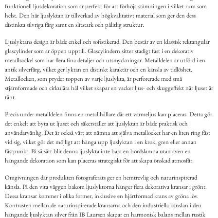
funktionell ljusdekoration som är perfekt för att förhöja stämningen i vilket rum som
helst. Den här ljuslyktan är tillverkad av högkvalitativt material som ger den dess
distinkta silvriga färg samt en slitstark och pålitlig struktur.
Ljuslyktans design är både enkel och sofistikerad. Den består av en klassisk rektangulär
glascylinder som är öppen upptill. Glascylindern sitter stadigt fast i en dekorativ
metallsockel som har flera fina detaljer och utsmyckningar. Metalldelen är utförd i en
antik silverfärg, vilket ger lyktan en distinkt karaktär och en känsla av tidlöshet.
Metallocken, som pryder toppen av varje ljuslykta, är perforerade med små
stjärnformade och cirkulära hål vilket skapar en vacker ljus- och skuggeffekt när ljuset är
tänt.
Precis under metalldelen finns en metallhållare där ett värmeljus kan placeras. Detta gör
det enkelt att byta ut ljuset och säkerställer att ljuslyktan är både praktisk och
användarvänlig. Det är också värt att nämna att själva metallocket har en liten ring fäst
vid sig, vilket gör det möjligt att hänga upp ljuslyktan i en krok, gren eller annan
fästpunkt. På så sätt blir denna ljuslykta inte bara en bordslampa utan även en
hängande dekoration som kan placeras strategiskt för att skapa önskad atmosfär.
Omgivningen där produkten fotograferats ger en hemtrevlig och naturinspirerad
känsla. På den vita väggen bakom ljuslyktorna hänger flera dekorativa kransar i grönt.
Dessa kransar kommer i olika former, inklusive en hjärtformad krans av gröna löv.
Kontrasten mellan de naturinspirerade kransarna och den industriella känslan i den
hängande ljuslyktan silver från IB Laursen skapar en harmonisk balans mellan rustik