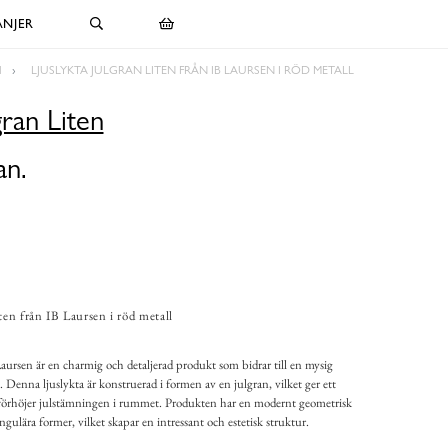
NJER
N
LJUSLYKTA JULGRAN LITEN FRÅN IB LAURSEN I RÖD METALL
gran Liten
an.
ten från IB Laursen i röd metall
Laursen är en charmig och detaljerad produkt som bidrar till en mysig
Denna ljuslykta är konstruerad i formen av en julgran, vilket ger ett
ch förhöjer julstämningen i rummet. Produkten har en modernt geometrisk
ngulära former, vilket skapar en intressant och estetisk struktur.