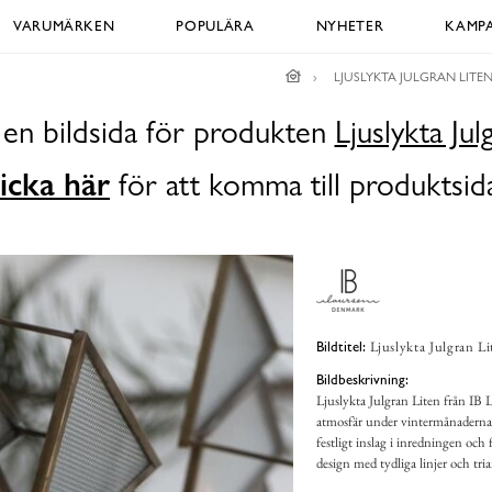
VARUMÄRKEN
POPULÄRA
NYHETER
KAMPA
LJUSLYKTA JULGRAN LITE
 en bildsida för produkten
Ljuslykta Jul
icka här
för att komma till produktsid
Ljuslykta Julgran Li
Bildtitel:
Bildbeskrivning:
Ljuslykta Julgran Liten från IB 
atmosfär under vintermånaderna. 
festligt inslag i inredningen o
design med tydliga linjer och tria