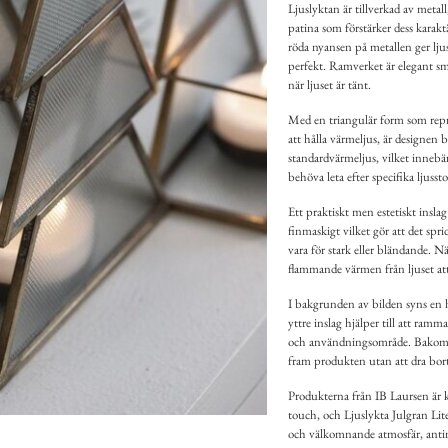
Ljuslyktan är tillverkad av metal
patina som förstärker dess karaktä
röda nyansen på metallen ger lj
perfekt. Ramverket är elegant smal
när ljuset är tänt.
Med en triangulär form som repre
att hålla värmeljus, är designen b
standardvärmeljus, vilket innebä
behöva leta efter specifika ljussto
Ett praktiskt men estetiskt inslag
finmaskigt vilket gör att det spr
vara för stark eller bländande. Nä
flammande värmen från ljuset at
I bakgrunden av bilden syns en h
yttre inslag hjälper till att ramm
och användningsområde. Bakom lj
fram produkten utan att dra bo
Produkterna från IB Laursen är 
touch, och Ljuslykta Julgran Lit
och välkomnande atmosfär, anting