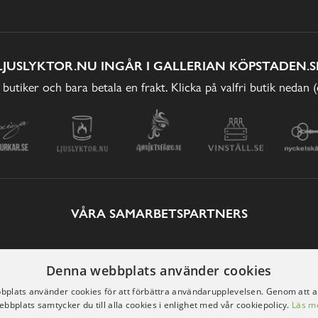
LJUSLYKTOR.NU INGÅR I GALLERIAN KÖPSTADEN.S
 butiker och bara betala en frakt. Klicka på valfri butik nedan 
VÅRA SAMARBETSPARTNERS
Denna webbplats använder cookies
plats använder cookies för att förbättra användarupplevelsen. Genom att 
ebbplats samtycker du till alla cookies i enlighet med vår cookiepolicy.
Läs m