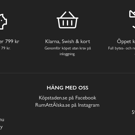
ver 799 kr
Klarna, Swish & kort
Öppet k
 79 kr.
Genomför köpet utan krav på
Full bytes- och re
inloggning.
HÄNG MED OSS
Köpstaden.se på Facebook
RumAttÄlska.se på Instagram
5
nu
cy