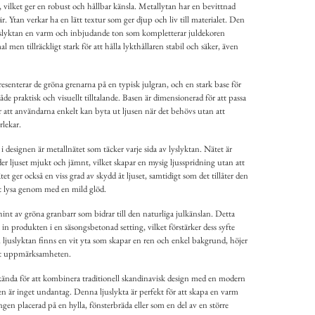
l, vilket ger en robust och hållbar känsla. Metallytan har en bevittnad
r. Ytan verkar ha en lätt textur som ger djup och liv till materialet. Den
uslyktan en varm och inbjudande ton som kompletterar juldekoren
 men tillräckligt stark för att hålla lykthållaren stabil och säker, även
senterar de gröna grenarna på en typisk julgran, och en stark base för
åde praktisk och visuellt tilltalande. Basen är dimensionerad för att passa
r att användarna enkelt kan byta ut ljusen när det behövs utan att
rlekar.
 i designen är metallnätet som täcker varje sida av lyslyktan. Nätet är
ider ljuset mjukt och jämnt, vilket skapar en mysig ljusspridning utan att
tet ger också en viss grad av skydd åt ljuset, samtidigt som det tillåter den
t lysa genom med en mild glöd.
int av gröna granbarr som bidrar till den naturliga julkänslan. Detta
a in produkten i en säsongsbetonad setting, vilket förstärker dess syfte
uslyktan finns en vit yta som skapar en ren och enkel bakgrund, höjer
rt uppmärksamheten.
kända för att kombinera traditionell skandinavisk design med en modern
en är inget undantag. Denna ljuslykta är perfekt för att skapa en varm
en placerad på en hylla, fönsterbräda eller som en del av en större