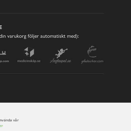
E
(din varukorg följer automatiskt med):
använda vår
er