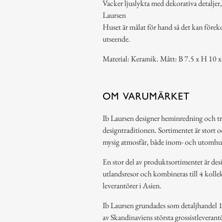
Vacker ljuslykta med dekorativa detaljer, 
Laursen
Huset är målat för hand så det kan före
utseende.
Material: Keramik. Mått: B 7.5 x H 10 x
OM VARUMÄRKET
Ib Laursen designer heminredning och t
designtraditionen. Sortimentet är stort o
mysig atmosfär, både inom- och utomhu
En stor del av produktsortimentet är des
utlandsresor och kombineras till 4 kollek
leverantörer i Asien.
Ib Laursen grundades som detaljhandel 19
av Skandinaviens största grossistlevera