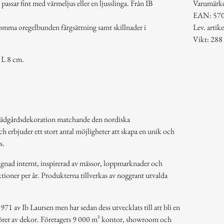
passar fint med värmeljus eller en ljusslinga. Från IB
Varumärk
EAN: 57
komma oregelbunden färgsättning samt skillnader i
Lev. arti
Vikt: 288
 L 8 cm.
rädgårdsdekoration matchande den nordiska
ch erbjuder ett stort antal möjligheter att skapa en unik och
s.
ignad internt, inspirerad av mässor, loppmarknader och
tioner per år. Produkterna tillverkas av noggrant utvalda
71 av Ib Laursen men har sedan dess utvecklats till att bli en
ntörer av dekor. Företagets 9 000 m² kontor, showroom och