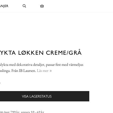
NJER
LYKTA LØKKEN CREME/GRÅ
slykta med dekorativa detaljer, passar fint med värmeljus
usslinga. Från IB Laursen.
Läs mer
-
VISA LAGERSTATUS
itt över 799 kr, annars 59 - 69 kr