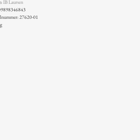
e:
IB Laursen
09898346843
kelnummer: 27620-01
 g