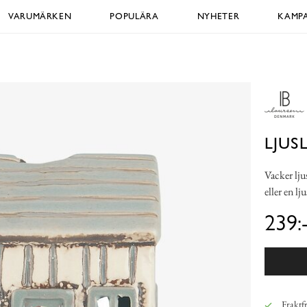
VARUMÄRKEN
POPULÄRA
NYHETER
KAMPA
LJUS
Vacker lju
eller en lj
239:
Fraktfr