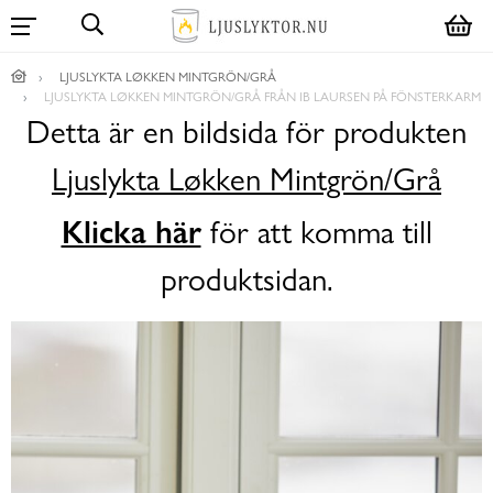
LJUSLYKTA LØKKEN MINTGRÖN/GRÅ
LJUSLYKTA LØKKEN MINTGRÖN/GRÅ FRÅN IB LAURSEN PÅ FÖNSTERKARM
Detta är en bildsida för produkten
Ljuslykta Løkken Mintgrön/Grå
Klicka här
för att komma till
produktsidan.