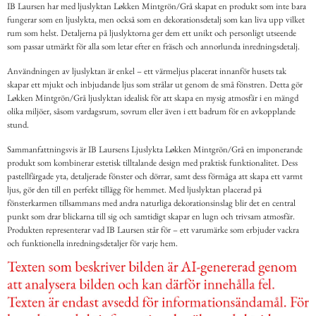
IB Laursen har med ljuslyktan Løkken Mintgrön/Grå skapat en produkt som inte bara
fungerar som en ljuslykta, men också som en dekorationsdetalj som kan liva upp vilket
rum som helst. Detaljerna på ljuslyktorna ger dem ett unikt och personligt utseende
som passar utmärkt för alla som letar efter en fräsch och annorlunda inredningsdetalj.
Användningen av ljuslyktan är enkel – ett värmeljus placerat innanför husets tak
skapar ett mjukt och inbjudande ljus som strålar ut genom de små fönstren. Detta gör
Løkken Mintgrön/Grå ljuslyktan idealisk för att skapa en mysig atmosfär i en mängd
olika miljöer, såsom vardagsrum, sovrum eller även i ett badrum för en avkopplande
stund.
Sammanfattningsvis är IB Laursens Ljuslykta Løkken Mintgrön/Grå en imponerande
produkt som kombinerar estetisk tilltalande design med praktisk funktionalitet. Dess
pastellfärgade yta, detaljerade fönster och dörrar, samt dess förmåga att skapa ett varmt
ljus, gör den till en perfekt tillägg för hemmet. Med ljuslyktan placerad på
fönsterkarmen tillsammans med andra naturliga dekorationsinslag blir det en central
punkt som drar blickarna till sig och samtidigt skapar en lugn och trivsam atmosfär.
Produkten representerar vad IB Laursen står för – ett varumärke som erbjuder vackra
och funktionella inredningsdetaljer för varje hem.