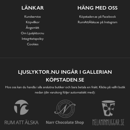
LÄNKAR
HÄNG MED OSS
Kundservice
Köpstaden.se på Facebook
Köpvillkor
RumAttÄlska.se på Instagram
Ångerrätt
Om Ljuslyktor.nu
Integritetspolicy
Cookies
LJUSLYKTOR.NU INGÅR I GALLERIAN
KÖPSTADEN.SE
Hos oss kan du handla i alla anslutna butiker och bara betala en frakt. Klicka på valfri butik
nedan (din varukorg följer automatiskt med):