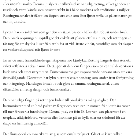
eller utomhusmiljö. Denna ljuslykta är tillverkad av naturlig rotting, vilket ger den en
rustik och varm känsla som passar perfekt in i både moderna och traditionella miljöer.
Rottingmaterialet är flätat i en öppen struktur som låter ljuset stråla ut på ett naturligt
och mjukt sätt.
Lyktan har en solid ram som ger den en stabil bas och håller den robust under bruk.
Den breda öppningen upptill gör det enkelt att placera ett ljus inuti, och rottingen är
tät nog för att skydda ljuset från att blåsa ut vid lättare vindar, samtidigt som det skapar
ett vackert skuggspel när ljuset är tänt.
En av de mest framträdande egenskaperna hos Ljuslykta Rotting Large är dess storlek,
vilket reflekteras i dess namn. Detta gör att den kan fungera som en central dekoration i
både små och stora utrymmen. Dimensionerna ger imponerande närvaro utan att vara
överväldigande. Dessutom har lyktan ett praktiskt handtag som underlättar förflyttning
och hängning. Handtaget är stabilt och gjort av samma rottingmaterial, vilket
säkerställer enhetlig design och funktionalitet.
Den naturliga färgen på rottingen bidrar till produktens mångsidighet. Den
harmoniserar med en bred palett av färger och texturer i rummet, från jordnära toner
till mer färgstarka inredningar. Denna ljuslykta från IB Laursen kan placeras på en
uteplats, trädgårdsbord, veranda eller inomhus på en hylla eller ett sidobord för att
skapa en hemtrevlig atmosfär.
Det finns också en innerskärm av glas som omsluter ljuset. Glaset är klart, vilket