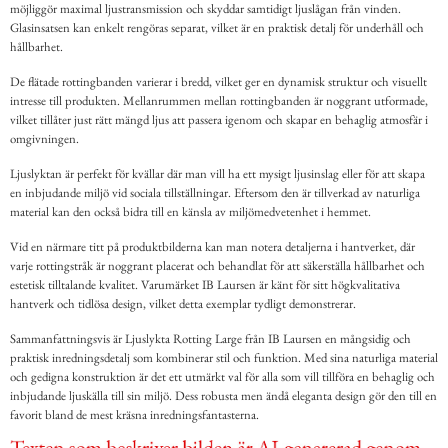
möjliggör maximal ljustransmission och skyddar samtidigt ljuslågan från vinden.
Glasinsatsen kan enkelt rengöras separat, vilket är en praktisk detalj för underhåll och
hållbarhet.
De flätade rottingbanden varierar i bredd, vilket ger en dynamisk struktur och visuellt
intresse till produkten. Mellanrummen mellan rottingbanden är noggrant utformade,
vilket tillåter just rätt mängd ljus att passera igenom och skapar en behaglig atmosfär i
omgivningen.
Ljuslyktan är perfekt för kvällar där man vill ha ett mysigt ljusinslag eller för att skapa
en inbjudande miljö vid sociala tillställningar. Eftersom den är tillverkad av naturliga
material kan den också bidra till en känsla av miljömedvetenhet i hemmet.
Vid en närmare titt på produktbilderna kan man notera detaljerna i hantverket, där
varje rottingstråk är noggrant placerat och behandlat för att säkerställa hållbarhet och
estetisk tilltalande kvalitet. Varumärket IB Laursen är känt för sitt högkvalitativa
hantverk och tidlösa design, vilket detta exemplar tydligt demonstrerar.
Sammanfattningsvis är Ljuslykta Rotting Large från IB Laursen en mångsidig och
praktisk inredningsdetalj som kombinerar stil och funktion. Med sina naturliga material
och gedigna konstruktion är det ett utmärkt val för alla som vill tillföra en behaglig och
inbjudande ljuskälla till sin miljö. Dess robusta men ändå eleganta design gör den till en
favorit bland de mest kräsna inredningsfantasterna.