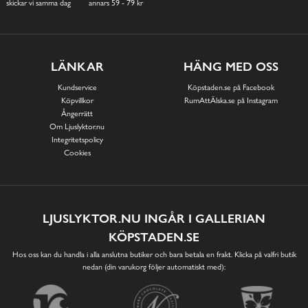
skickar vi samma dag
annars 59 - 79 kr
LÄNKAR
HÄNG MED OSS
Kundservice
Köpstaden.se på Facebook
Köpvillkor
RumAttÄlska.se på Instagram
Ångerrätt
Om Ljuslyktor.nu
Integritetspolicy
Cookies
LJUSLYKTOR.NU INGÅR I GALLERIAN
KÖPSTADEN.SE
Hos oss kan du handla i alla anslutna butiker och bara betala en frakt. Klicka på valfri butik
nedan (din varukorg följer automatiskt med):