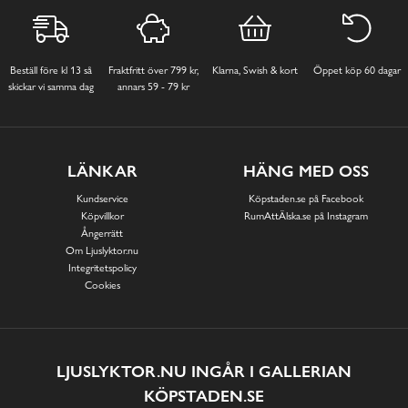
Beställ före kl 13 så
Fraktfritt över 799 kr,
Klarna, Swish & kort
Öppet köp 60 dagar
skickar vi samma dag
annars 59 - 79 kr
LÄNKAR
HÄNG MED OSS
Kundservice
Köpstaden.se på Facebook
Köpvillkor
RumAttÄlska.se på Instagram
Ångerrätt
Om Ljuslyktor.nu
Integritetspolicy
Cookies
LJUSLYKTOR.NU INGÅR I GALLERIAN
KÖPSTADEN.SE