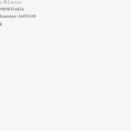
e:
IB Laursen
09898354824
kelnummer: 16050-00
 g