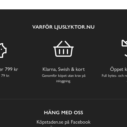
VARFÖR LJUSLYKTOR.NU
ver 799 kr
Klarna, Swish & kort
Öppet k
 79 kr.
Genomför köpet utan krav på
Full bytes- och re
inloggning.
HÄNG MED OSS
Köpstaden.se på Facebook