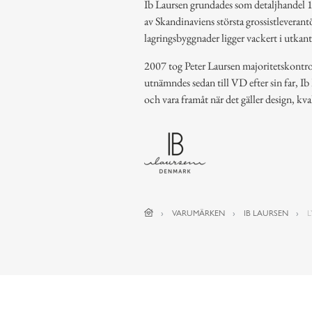
Ib Laursen grundades som detaljhandel 19
av Skandinaviens största grossistlevera
lagringsbyggnader ligger vackert i utkan
2007 tog Peter Laursen majoritetskontrol
utnämndes sedan till VD efter sin far, Ib
och vara framåt när det gäller design, kva
VARUMÄRKEN
IB LAURSEN