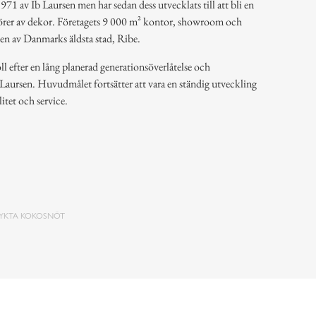
71 av Ib Laursen men har sedan dess utvecklats till att bli en
ntörer av dekor. Företagets 9 000 m² kontor, showroom och
ten av Danmarks äldsta stad, Ribe.
l efter en lång planerad generationsöverlåtelse och
 Laursen. Huvudmålet fortsätter att vara en ständig utveckling
litet och service.
LYKTA KOKOSNÖT