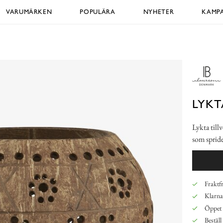
VARUMÄRKEN
POPULÄRA
NYHETER
KAMPA
LYK
Lykta till
som spride
Fraktfr
Klarna,
Öppet 
Beställ