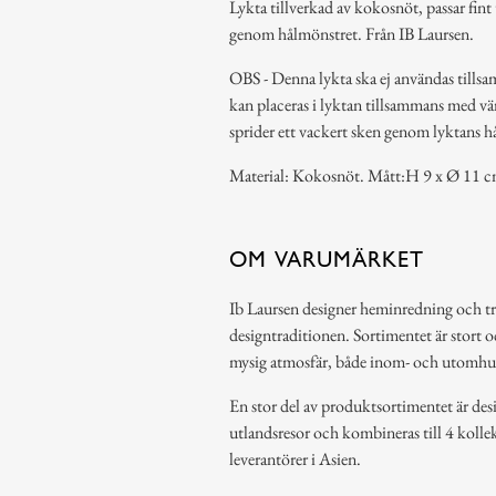
Lykta tillverkad av kokosnöt, passar fint
genom hålmönstret. Från IB Laursen.
OBS - Denna lykta ska ej användas tills
kan placeras i lyktan tillsammans med vä
sprider ett vackert sken genom lyktans h
Material: Kokosnöt. Mått:H 9 x Ø 11 c
OM VARUMÄRKET
Ib Laursen designer heminredning och t
designtraditionen. Sortimentet är stort o
mysig atmosfär, både inom- och utomhu
En stor del av produktsortimentet är des
utlandsresor och kombineras till 4 kollek
leverantörer i Asien.