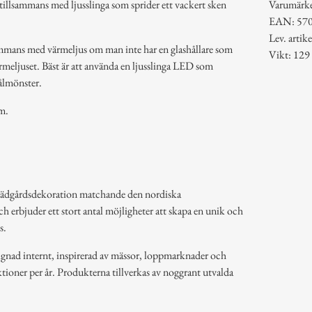
 tillsammans med ljusslinga som sprider ett vackert sken
Varumärk
EAN: 57
Lev. arti
ammans med värmeljus om man inte har en glashållare som
Vikt: 129
rmeljuset. Bäst är att använda en ljusslinga LED som
ålmönster.
m.
rädgårdsdekoration matchande den nordiska
ch erbjuder ett stort antal möjligheter att skapa en unik och
s.
ignad internt, inspirerad av mässor, loppmarknader och
tioner per år. Produkterna tillverkas av noggrant utvalda