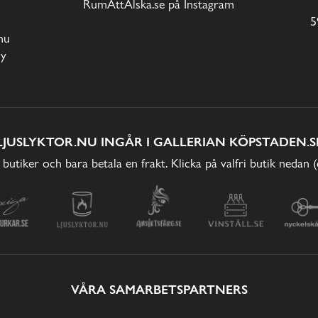
RumAttÄlska.se på Instagram
5
nu
cy
LJUSLYKTOR.NU INGÅR I GALLERIAN KÖPSTADEN.S
 butiker och bara betala en frakt. Klicka på valfri butik nedan 
VÅRA SAMARBETSPARTNERS