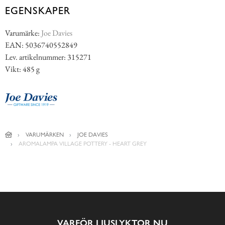
EGENSKAPER
Varumärke:
Joe Davies
EAN: 5036740552849
Lev. artikelnummer: 315271
Vikt: 485 g
VARUMÄRKEN
JOE DAVIES
AROMALAMPA VILLAGE POTTERY - HEART GREY
VARFÖR LJUSLYKTOR.NU