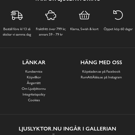
Beställ före kl 13 så
Fraktfritt över 799 kr,
Klarna, Swish & kort
Öppet köp 60 dagar
skickar vi samma dag
annars 59 - 79 kr
LÄNKAR
HÄNG MED OSS
Kundservice
Köpstaden.se på Facebook
Köpvillkor
RumAttÄlska.se på Instagram
Ångerrätt
Om Ljuslyktor.nu
Integritetspolicy
Cookies
LJUSLYKTOR.NU INGÅR I GALLERIAN