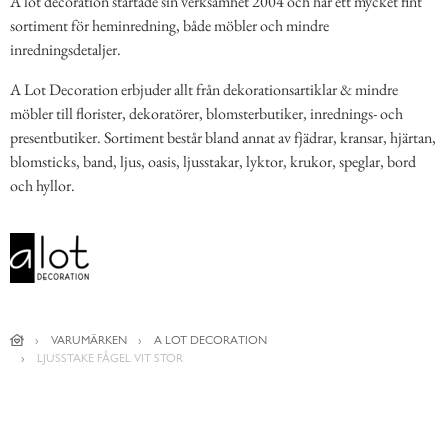
A lot decoration startade sin verksamhet 2004 och har ett mycket fint
sortiment för heminredning, både möbler och mindre
inredningsdetaljer.
A Lot Decoration erbjuder allt från dekorationsartiklar & mindre
möbler till florister, dekoratörer, blomsterbutiker, inrednings- och
presentbutiker. Sortiment består bland annat av fjädrar, kransar, hjärtan,
blomsticks, band, ljus, oasis, ljusstakar, lyktor, krukor, speglar, bord
och hyllor.
VARUMÄRKEN
A LOT DECORATION
LJUSSTAKE FÅGEL VIT STOR