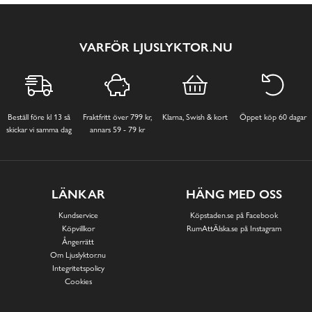
VARFÖR LJUSLYKTOR.NU
Beställ före kl 13 så
Fraktfritt över 799 kr,
Klarna, Swish & kort
Öppet köp 60 dagar
skickar vi samma dag
annars 59 - 79 kr
LÄNKAR
HÄNG MED OSS
Kundservice
Köpstaden.se på Facebook
Köpvillkor
RumAttÄlska.se på Instagram
Ångerrätt
Om Ljuslyktor.nu
Integritetspolicy
Cookies