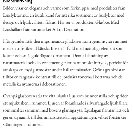
Bildbeskrivning:
Bilden visar en elegans och värme som förknippas med produkter från
Ljuslyktor.nu, en butik känd för sitt rika sortiment av ljuslyktor med
design och ljuskvalitet i fokus. Här ser vi produkten Glasbox Med
Ljushållare från varumärket A Lot Decoration.
I förgrunden står den imponerande glasboxen som genomsyrar rummet
med en sofistikerad känsla. Boxen är fylld med naturliga element som
kottar och små, guldfärgade ornament. Denna blandning av
naturmaterial och dekorelement ger ett harmoniskt intryck, perfekt för
att skapa en mysig atmosfär under kallare månader. Gröna grankvistar
tillför en färgstark kontrast till de jordnära tonerna i kottarna och de
metalliska nyanserna i dekorationen.
Ovanpå glasboxen står tre vita, slanka ljus som brinner stilla och sprider
ett mjukt sken i rummet. Ljusen är förankrade i silverfärgade ljushållare
som smälter samman med boxens glansiga yta. Ljuslågan flämtar lätt och
ger en dynamik till den annars statiska uppsättningen, vilket förstärker
stämningen i rummet.