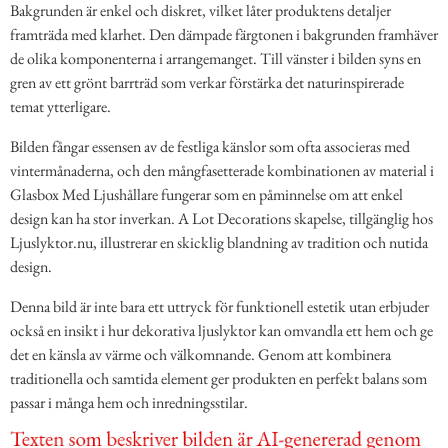
Bakgrunden är enkel och diskret, vilket låter produktens detaljer
framträda med klarhet. Den dämpade färgtonen i bakgrunden framhäver
de olika komponenterna i arrangemanget. Till vänster i bilden syns en
gren av ett grönt barrträd som verkar förstärka det naturinspirerade
temat ytterligare.
Bilden fångar essensen av de festliga känslor som ofta associeras med
vintermånaderna, och den mångfasetterade kombinationen av material i
Glasbox Med Ljushållare fungerar som en påminnelse om att enkel
design kan ha stor inverkan. A Lot Decorations skapelse, tillgänglig hos
Ljuslyktor.nu, illustrerar en skicklig blandning av tradition och nutida
design.
Denna bild är inte bara ett uttryck för funktionell estetik utan erbjuder
också en insikt i hur dekorativa ljuslyktor kan omvandla ett hem och ge
det en känsla av värme och välkomnande. Genom att kombinera
traditionella och samtida element ger produkten en perfekt balans som
passar i många hem och inredningsstilar.