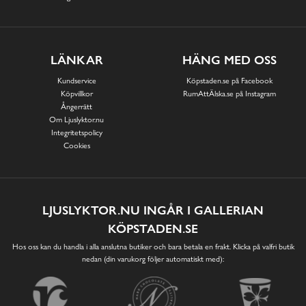
LÄNKAR
HÄNG MED OSS
Kundservice
Köpstaden.se på Facebook
Köpvillkor
RumAttÄlska.se på Instagram
Ångerrätt
Om Ljuslyktor.nu
Integritetspolicy
Cookies
LJUSLYKTOR.NU INGÅR I GALLERIAN
KÖPSTADEN.SE
Hos oss kan du handla i alla anslutna butiker och bara betala en frakt. Klicka på valfri butik
nedan (din varukorg följer automatiskt med):