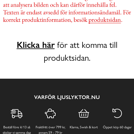
Klicka här
för att komma till
produktsidan.
VARFÖR LJUSLYKTOR.NU
Beställ före kl 13 så
Fraktfritt över 799 kr,
Klarna, Swish & kort
Öppet köp 60 dagar
skickar vi samma dag
annars 59 - 79 kr