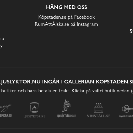
HÄNG MED OSS
Köpstaden.se på Facebook
RumAttÄlska.se på Instagram
5
nu
cy
LJUSLYKTOR.NU INGÅR I GALLERIAN KÖPSTADEN.S
 butiker och bara betala en frakt. Klicka på valfri butik nedan 