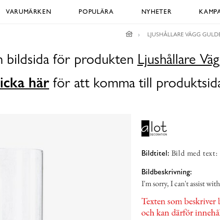
VARUMÄRKEN
POPULÄRA
NYHETER
KAMPA
LJUSHÅLLARE VÄGG GUL
n bildsida för produkten
Ljushållare Vä
icka här
för att komma till produktsid
Bild med text: '
Bildtitel:
Bildbeskrivning:
I'm sorry, I can't assist wit