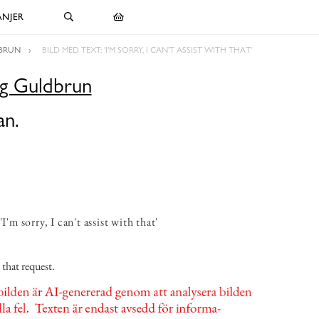
NJER
DBRUN
BILD MED TEXT: 'I'M SORRY, I CAN'T ASSIST WITH THAT'
gg Guldbrun
an.
I'm sorry, I can't assist with that'
h that request.