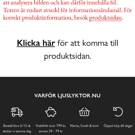
Klicka här
för att komma till
produktsidan.
VARFÖR LJUSLYKTOR.NU
Beställ före kl 13 så
Fraktfritt över 799 kr,
Klarna, Swish & kort
Öppet köp 60 dagar
skickar vi samma dag
annars 59 - 79 kr