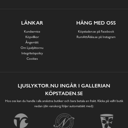
LÄNKAR
HÄNG MED OSS
Kundservice
Köpstaden.se på Facebook
Köpvillkor
RumAttÄlska.se på Instagram
Ångerrätt
Om Ljuslyktor.nu
Integritetspolicy
Cookies
LJUSLYKTOR.NU INGÅR I GALLERIAN
KÖPSTADEN.SE
Hos oss kan du handla i alla anslutna butiker och bara betala en frakt. Klicka på valfri butik
nedan (din varukorg följer automatiskt med):