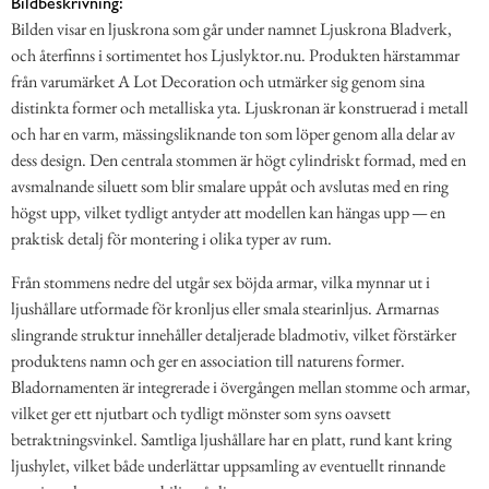
Bildbeskrivning:
Bilden visar en ljuskrona som går under namnet Ljuskrona Bladverk,
och återfinns i sortimentet hos Ljuslyktor.nu. Produkten härstammar
från varumärket A Lot Decoration och utmärker sig genom sina
distinkta former och metalliska yta. Ljuskronan är konstruerad i metall
och har en varm, mässingsliknande ton som löper genom alla delar av
dess design. Den centrala stommen är högt cylindriskt formad, med en
avsmalnande siluett som blir smalare uppåt och avslutas med en ring
högst upp, vilket tydligt antyder att modellen kan hängas upp — en
praktisk detalj för montering i olika typer av rum.
Från stommens nedre del utgår sex böjda armar, vilka mynnar ut i
ljushållare utformade för kronljus eller smala stearinljus. Armarnas
slingrande struktur innehåller detaljerade bladmotiv, vilket förstärker
produktens namn och ger en association till naturens former.
Bladornamenten är integrerade i övergången mellan stomme och armar,
vilket ger ett njutbart och tydligt mönster som syns oavsett
betraktningsvinkel. Samtliga ljushållare har en platt, rund kant kring
ljushylet, vilket både underlättar uppsamling av eventuellt rinnande