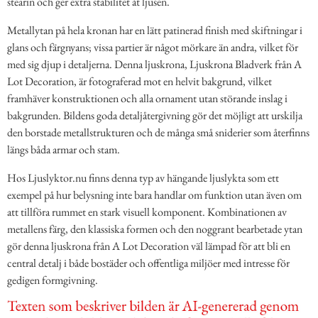
stearin och ger extra stabilitet åt ljusen.
Metallytan på hela kronan har en lätt patinerad finish med skiftningar i
glans och färgnyans; vissa partier är något mörkare än andra, vilket för
med sig djup i detaljerna. Denna ljuskrona, Ljuskrona Bladverk från A
Lot Decoration, är fotograferad mot en helvit bakgrund, vilket
framhäver konstruktionen och alla ornament utan störande inslag i
bakgrunden. Bildens goda detaljåtergivning gör det möjligt att urskilja
den borstade metallstrukturen och de många små sniderier som återfinns
längs båda armar och stam.
Hos Ljuslyktor.nu finns denna typ av hängande ljuslykta som ett
exempel på hur belysning inte bara handlar om funktion utan även om
att tillföra rummet en stark visuell komponent. Kombinationen av
metallens färg, den klassiska formen och den noggrant bearbetade ytan
gör denna ljuskrona från A Lot Decoration väl lämpad för att bli en
central detalj i både bostäder och offentliga miljöer med intresse för
gedigen formgivning.