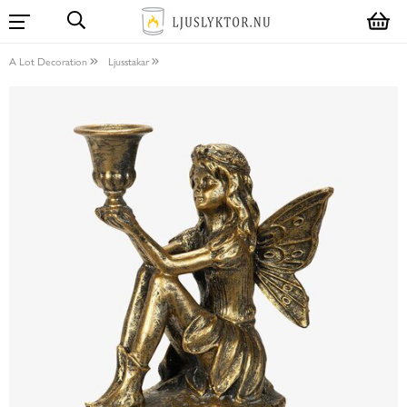
A Lot Decoration
Ljusstakar