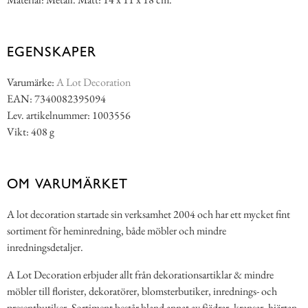
EGENSKAPER
Varumärke:
A Lot Decoration
EAN: 7340082395094
Lev. artikelnummer: 1003556
Vikt: 408 g
OM VARUMÄRKET
A lot decoration startade sin verksamhet 2004 och har ett mycket fint
sortiment för heminredning, både möbler och mindre
inredningsdetaljer.
A Lot Decoration erbjuder allt från dekorationsartiklar & mindre
möbler till florister, dekoratörer, blomsterbutiker, inrednings- och
presentbutiker. Sortiment består bland annat av fjädrar, kransar, hjärtan,