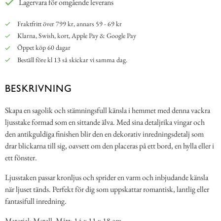
Lagervara för omgående leverans
Fraktfritt över 799 kr, annars 59 - 69 kr
Klarna, Swish, kort, Apple Pay & Google Pay
Öppet köp 60 dagar
Beställ före kl 13 så skickar vi samma dag.
BESKRIVNING
Skapa en sagolik och stämningsfull känsla i hemmet med denna vackra
ljusstake formad som en sittande älva. Med sina detaljrika vingar och
den antikguldiga finishen blir den en dekorativ inredningsdetalj som
drar blickarna till sig, oavsett om den placeras på ett bord, en hylla eller i
ett fönster.
Ljusstaken passar kronljus och sprider en varm och inbjudande känsla
när ljuset tänds. Perfekt för dig som uppskattar romantisk, lantlig eller
fantasifull inredning.
Material: Metall. Mått: 14 x 11 x 18 cm.