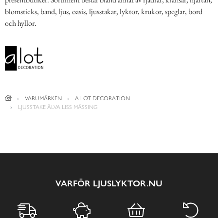
blomsticks, band, ljus, oasis, ljusstakar, lyktor, krukor, speglar, bord
och hyllor.
VARUMÄRKEN
A LOT DECORATION
LJUSSTAKE ÄLVA LISS MÄSSING
VARFÖR LJUSLYKTOR.NU