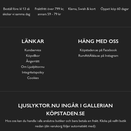
Beställ före kl 13 så
Fraktfritt över 799 kr,
Klarna, Swish & kort
Öppet köp 60 dagar
skickar vi samma dag
annars 59 - 79 kr
LÄNKAR
HÄNG MED OSS
Kundservice
Köpstaden.se på Facebook
Köpvillkor
RumAttÄlska.se på Instagram
Ångerrätt
Om Ljuslyktor.nu
Integritetspolicy
Cookies
LJUSLYKTOR.NU INGÅR I GALLERIAN
KÖPSTADEN.SE
Hos oss kan du handla i alla anslutna butiker och bara betala en frakt. Klicka på valfri butik
nedan (din varukorg följer automatiskt med):