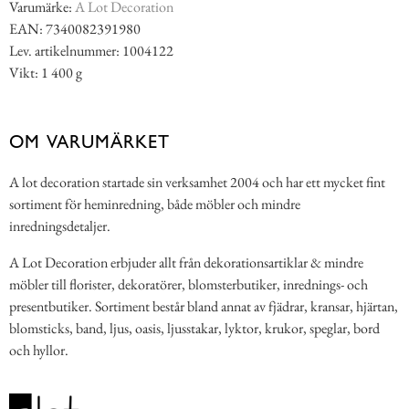
Varumärke:
A Lot Decoration
EAN: 7340082391980
Lev. artikelnummer: 1004122
Vikt: 1 400 g
OM VARUMÄRKET
A lot decoration startade sin verksamhet 2004 och har ett mycket fint
sortiment för heminredning, både möbler och mindre
inredningsdetaljer.
A Lot Decoration erbjuder allt från dekorationsartiklar & mindre
möbler till florister, dekoratörer, blomsterbutiker, inrednings- och
presentbutiker. Sortiment består bland annat av fjädrar, kransar, hjärtan,
blomsticks, band, ljus, oasis, ljusstakar, lyktor, krukor, speglar, bord
och hyllor.