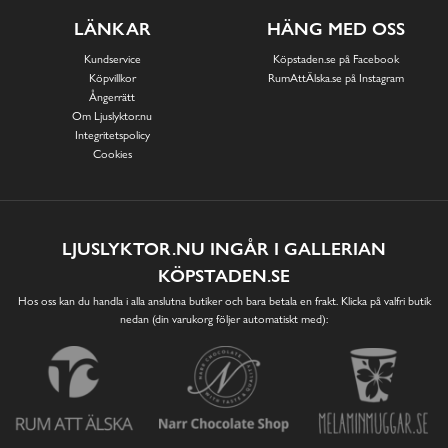
LÄNKAR
HÄNG MED OSS
Kundservice
Köpstaden.se på Facebook
Köpvillkor
RumAttÄlska.se på Instagram
Ångerrätt
Om Ljuslyktor.nu
Integritetspolicy
Cookies
LJUSLYKTOR.NU INGÅR I GALLERIAN
KÖPSTADEN.SE
Hos oss kan du handla i alla anslutna butiker och bara betala en frakt. Klicka på valfri butik
nedan (din varukorg följer automatiskt med):