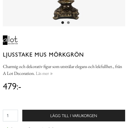
LJUSSTAKE MUS MÖRKGRÖN
Charmig och dekorativ figur som utstrålar elegans och lekfullhet., från
A Lot Decoration.
Läs mer
479:-
LÄGG TILL I VARUKORGEN