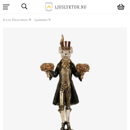
A Lot Decoration
Ljusstakar