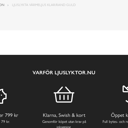
ION
LJUSLYKTA VÄRMELJUS KLAR/RAND GULD
VARFÖR LJUSLYKTOR.NU
ver 799 kr
Klarna, Swish & kort
Öppet k
 79 kr.
Genomför köpet utan krav på
Full bytes- och re
inloggning.