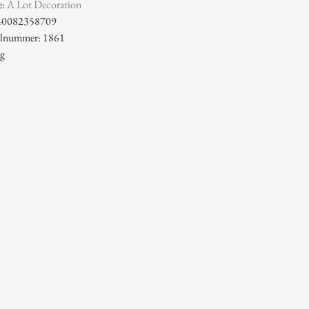
e:
A Lot Decoration
40082358709
kelnummer: 1861
 g