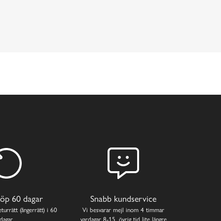
öp 60 dagar
Snabb kundservice
turrätt (ångerrätt) i 60
Vi besvarar mejl inom 4 timmar
dagar.
vardagar 8-15, övrig tid lite längre