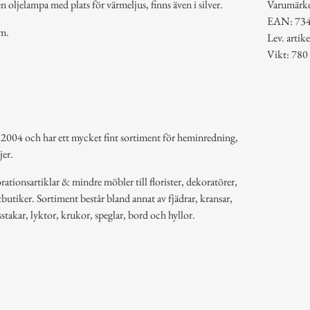
n oljelampa med plats för värmeljus, finns även i silver.
Varumärk
EAN: 73
cm.
Lev. arti
Vikt: 780
 2004 och har ett mycket fint sortiment för heminredning,
jer.
ationsartiklar & mindre möbler till florister, dekoratörer,
butiker. Sortiment består bland annat av fjädrar, kransar,
usstakar, lyktor, krukor, speglar, bord och hyllor.