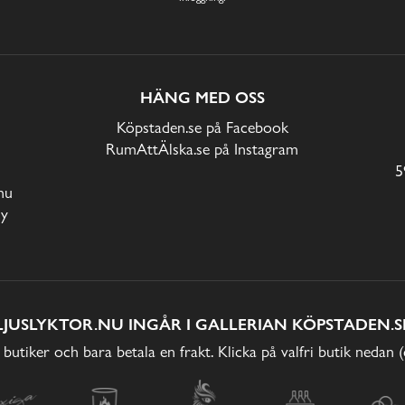
HÄNG MED OSS
Köpstaden.se på Facebook
RumAttÄlska.se på Instagram
5
nu
cy
LJUSLYKTOR.NU INGÅR I GALLERIAN KÖPSTADEN.S
 butiker och bara betala en frakt. Klicka på valfri butik nedan 